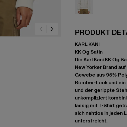
weiß
PRODUKT DET
KARL KANI
KK Og Satin
Die Karl Kani KK Og S
New Yorker Brand auf 
Gewebe aus 95% Polye
Bomber-Look und ein 
und der gerippte Steh
unkompliziert kombini
lässig mit T-Shirt ge
sich nahtlos in jeden 
unterstreicht.