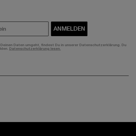
ANMELDEN
Deinen Daten umgeht, findest Du in unserer Datenschutzerklärung. Du
lden.
Datenschutzerklärung lesen.