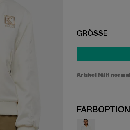
SIZE
GRÖSSE
Artikel fällt norma
FARBOPTIO