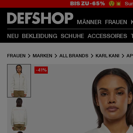
BIS ZU -65%
😲💥 Sum
MÄNNER
FRAUEN
NEU
BEKLEIDUNG
SCHUHE
ACCESSOIRES
FRAUEN
MARKEN
ALL BRANDS
KARL KANI
AP
-41%