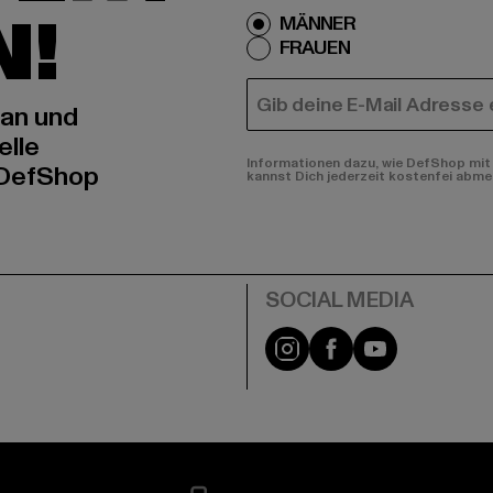
N!
MÄNNER
FRAUEN
E-MAIL
 an und
elle
Informationen dazu, wie DefShop mit 
 DefShop
kannst Dich jederzeit kostenfei abme
e
Instagram
Facebook
YouTube