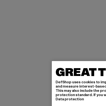
GREAT T
DefShop uses cookies to imp
and measure interest-based c
This may also include the pr
protection standard. If you w
Data protection