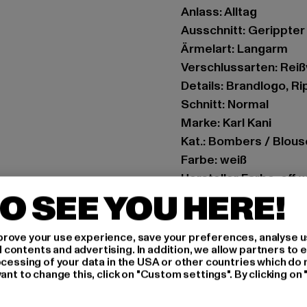
Anlass: Alltag
Ausschnitt: Gerippte
Ärmelart: Langarm
Verschlussarten: Rei
Details: Brandlogo, R
Schnitt: Normal
Marke: Karl Kani
Kat.: Bombers / Blou
Farbe: weiß
Hersteller Farbe: off 
O SEE YOU HERE!
Materialzusammenset
Art.Nr: 6181194-0435
rove your use experience, save your preferences, analyse u
ontents and advertising. In addition, we allow partners to e
Hersteller: Urban Sty
ocessing of your data in the USA or other countries which do 
agentur@urbanstyle
ant to change this, click on "Custom settings". By clicking on 
Schanzenstraße 41 | 5