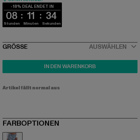
-18% DEAL ENDET IN
08
11
33
Stunden
Minuten
Sekunden
SIZE
GRÖSSE
AUSWÄHLEN
IN DEN WARENKORB
Artikel fällt normal aus
FARBOPTIONEN