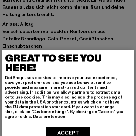
ausreichend Stauraum für unterwegs. Ein vielseitiges
Essential, das sich leicht kombinieren lässt und deine
Haltung unterstreicht.
Anlass: Alltag
Verschlussarten: verdeckter Reißverschluss
Details: Brandlogo, Coin-Pocket, Gesäßtaschen,
Einschubtaschen
Schnitt: Baggy
GREAT TO SEE YOU
Marke: Karl Kani
HERE!
Kat.: Straight Fit Jeans
Farbe: blau
DefShop uses cookies to improve your use experience,
Hersteller Farbe: mid blue
save your preferences, analyse use behaviour and to
provide and measure interest-based contents and
Materialzusammensetzung: 100% Baumwolle
advertising. In addition, we allow partners to extract data
Art.Nr: 61000014-01868
or to use cookies. This may also include the processing of
your data in the USA or other countries which do not have
the EU data protection standard. If you want to change
Hersteller: Urban Styles Agency GmbH & Co. KG |
this, click on "Custom settings". By clicking on "Accept" you
agree to this.
Data protection
agentur@urbanstylesagency.com
Schanzenstraße 41 | 51063 Köln | DE
ACCEPT