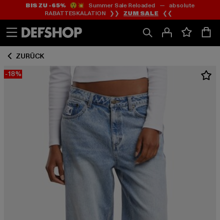
BIS ZU -65%
😲💥 Summer Sale Reloaded — absolute
Zum
Zum
RABATTESKALATION ❯❯
ZUM SALE
❮❮
Inhalt
Fußzeile
springen
springen
ZURÜCK
-18%