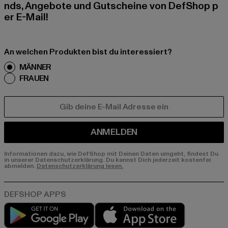
nds, Angebote und Gutscheine von DefShop p
er E-Mail!
An welchen Produkten bist du interessiert?
MÄNNER
FRAUEN
E-MAIL
ANMELDEN
Informationen dazu, wie DefShop mit Deinen Daten umgeht, findest Du
in unserer Datenschutzerklärung. Du kannst Dich jederzeit kostenfei
abmelden.
Datenschutzerklärung lesen.
Play market
App store