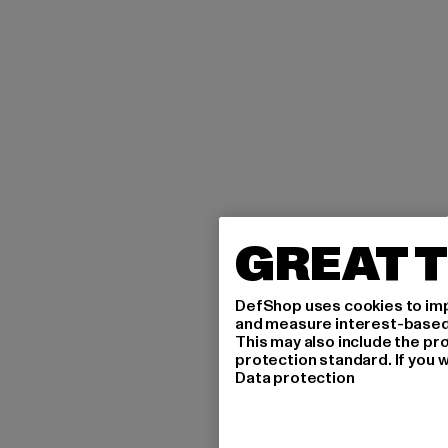
GREAT T
DefShop uses cookies to imp
and measure interest-based c
This may also include the pr
protection standard. If you w
Data protection