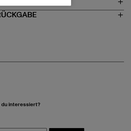
ISE
 RÜCKGABE
 du interessiert?