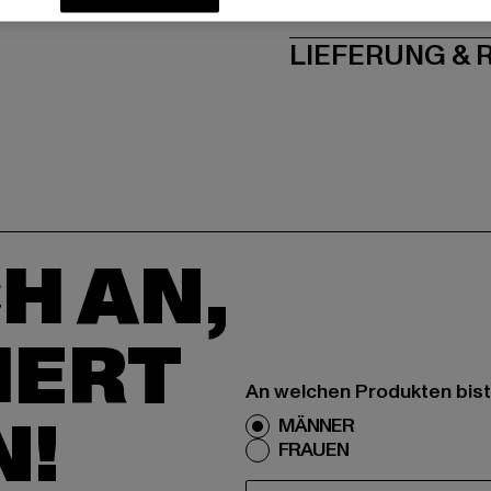
PFLEGEHINWE
LIEFERUNG &
H AN,
IERT
An welchen Produkten bist
N!
MÄNNER
FRAUEN