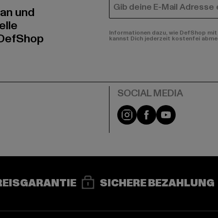
E-MAIL
 an und
elle
Informationen dazu, wie DefShop mit 
 DefShop
kannst Dich jederzeit kostenfei abme
e
Instagram
Facebook
YouTube
REISGARANTIE
SICHERE BEZAHLUNG