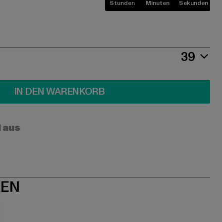
Stunden
Minuten
Sekunden
39
IN DEN WARENKORB
l aus
NEN