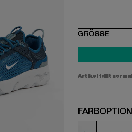
SIZE
GRÖSSE
Artikel fällt norma
FARBOPTIO