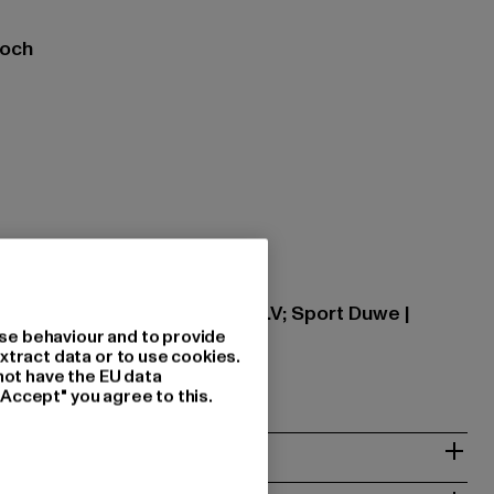
hoch
4
pean Operations Netherland B.V; Sport Duwe |
se behaviour and to provide
xtract data or to use cookies.
lversum | NL
not have the EU data
"Accept" you agree to this.
& PASSFORM