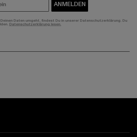
ANMELDEN
Deinen Daten umgeht, findest Du in unserer Datenschutzerklärung. Du
lden.
Datenschutzerklärung lesen.