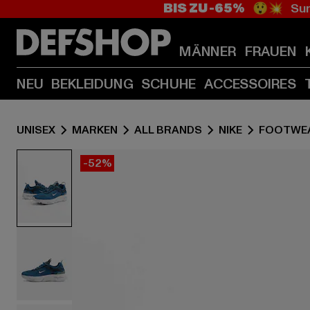
BIS ZU -65%
😲💥 Sum
MÄNNER
FRAUEN
NEU
BEKLEIDUNG
SCHUHE
ACCESSOIRES
UNISEX
MARKEN
ALL BRANDS
NIKE
FOOTWE
-52%