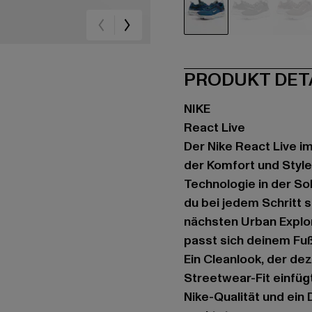
blau
grau
vio
PRODUKT DET
NIKE
React Live
Der Nike React Live i
der Komfort und Style
Technologie in der So
du bei jedem Schritt 
nächsten Urban Explor
passt sich deinem Fuß
Ein Cleanlook, der de
Streetwear-Fit einfüg
Nike-Qualität und ein 