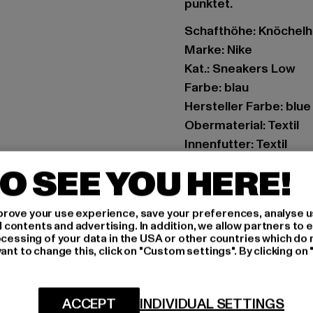
punktet.
Schafthöhe: Knöchel
Marke: Nike
Kat.: Sneakers Low
Farbe: blau
Hersteller Farbe: blue
Obermaterial: Textil
Innenfutter: Textil
Art.Nr: CW1622-0006
O SEE YOU HERE!
Hersteller: NIKE Euro
rove your use experience, save your preferences, analyse u
privacy@nike.com
ontents and advertising. In addition, we allow partners to e
Colosseum 1 | 1213 Hi
ocessing of your data in the USA or other countries which do 
ant to change this, click on "Custom settings". By clicking on 
GRÖSSE 
ACCEPT
INDIVIDUAL SETTINGS