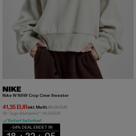
NIKE
Nike W NSW Crop Crew Sweater
Derzeitiger Preis: 41,35 EUR
41,35 EUR
Aktionspreis: 89,90 EUR
inkl. MwSt.
89,90 EUR
30-Tage-Bestpreis**: 41,35 EUR
Sofort lieferbar!
-54% DEAL ENDET IN