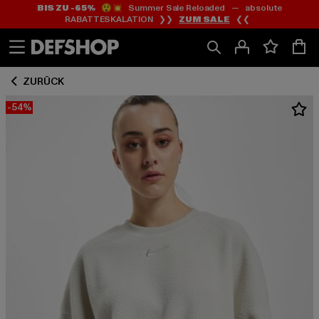
BIS ZU -65%
😲💥 Summer Sale Reloaded — absolute
Zum
Zum
RABATTESKALATION ❯❯
ZUM SALE
❮❮
Inhalt
Fußzeile
springen
springen
ZURÜCK
-54%