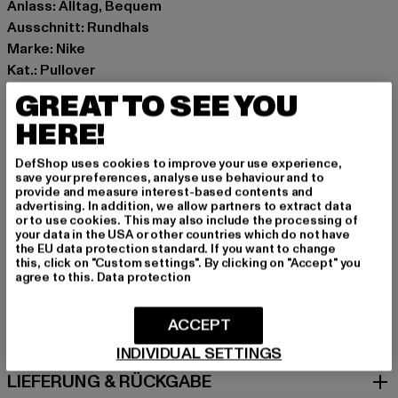
Anlass: Alltag, Bequem
Ausschnitt: Rundhals
Marke: Nike
Kat.: Pullover
Farbe: beige
GREAT TO SEE YOU
Hersteller Farbe: light bone/iron ore
HERE!
Materialzusammensetzung: 100% Polyester
Art.Nr: DQ6844-17019
DefShop uses cookies to improve your use experience,
save your preferences, analyse use behaviour and to
provide and measure interest-based contents and
Hersteller: NIKE European Operations Netherland B.V;
advertising. In addition, we allow partners to extract data
Sport Duwe |
privacy@nike.com
or to use cookies. This may also include the processing of
your data in the USA or other countries which do not have
Colosseum 1 | 1213 Hilversum | NL
the EU data protection standard. If you want to change
this, click on "Custom settings". By clicking on "Accept" you
agree to this.
Data protection
GRÖSSE & PASSFORM
ACCEPT
PFLEGEHINWEISE
INDIVIDUAL SETTINGS
LIEFERUNG & RÜCKGABE