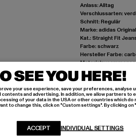
Anlass: Alltag
Verschlussarten: ver
Schnitt: Regulär
Marke: adidas Origina
Kat.: Straight Fit Jean
Farbe: schwarz
Hersteller Farbe: car
Materialzusammense
O SEE YOU HERE!
Art.Nr: JJ3140-05692
Hersteller: Adidas AG 
rove your use experience, save your preferences, analyse u
ontents and advertising. In addition, we allow partners to e
Adi-Dassler-Straße 1 
ocessing of your data in the USA or other countries which do 
ant to change this, click on "Custom settings". By clicking on 
GRÖSSE 
ACCEPT
INDIVIDUAL SETTINGS
PFLEGEHINWE