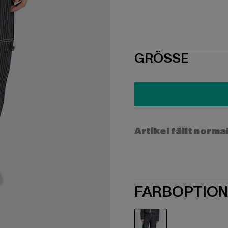
SIZE
GRÖSSE
Artikel fällt norma
FARBOPTIO