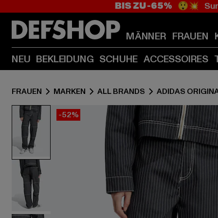
BIS ZU -65%
😲💥 Sum
MÄNNER
FRAUEN
NEU
BEKLEIDUNG
SCHUHE
ACCESSOIRES
FRAUEN
MARKEN
ALL BRANDS
ADIDAS ORIGIN
-52%