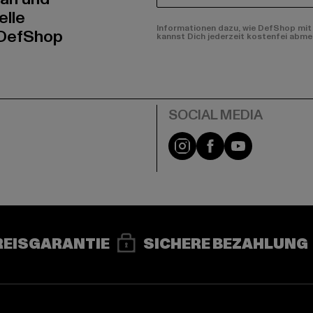
elle
Informationen dazu, wie DefShop mit 
 DefShop
kannst Dich jederzeit kostenfei abme
e
Instagram
Facebook
YouTube
REISGARANTIE
SICHERE BEZAHLUNG