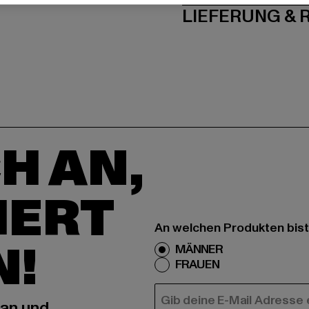
LIEFERUNG &
H AN,
IERT
An welchen Produkten bist
N!
MÄNNER
FRAUEN
E-MAIL
 an und