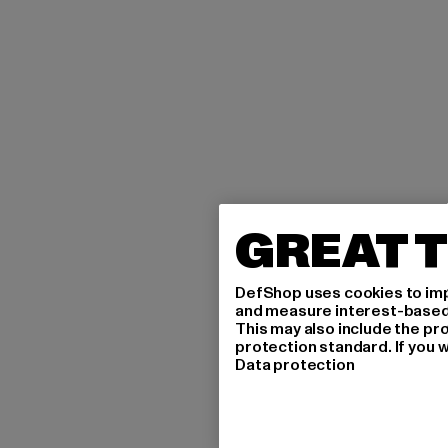
GREAT T
DefShop uses cookies to imp
and measure interest-based c
This may also include the pr
protection standard. If you w
Data protection