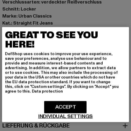
Verschlussarten: verdeckter Reißverschluss
Schnitt: Locker
Marke: Urban Classics
Kat.: Straight Fit Jeans
Farbe: beige
GREAT TO SEE YOU
Hersteller Farbe: offwhite raw
HERE!
Materialzusammensetzung: 100% Baumwolle
Art.Nr: TB6113-03681
DefShop uses cookies to improve your use experience,
save your preferences, analyse use behaviour and to
provide and measure interest-based contents and
Hersteller: TB International GmbH |
info@tbint.de
advertising. In addition, we allow partners to extract data
Dr.-Robert-Murjahn-Straße 7 | 64372 Ober-Ramstadt |
or to use cookies. This may also include the processing of
your data in the USA or other countries which do not have
DE
the EU data protection standard. If you want to change
this, click on "Custom settings". By clicking on "Accept" you
agree to this.
Data protection
GRÖSSE & PASSFORM
ACCEPT
PFLEGEHINWEISE
INDIVIDUAL SETTINGS
LIEFERUNG & RÜCKGABE