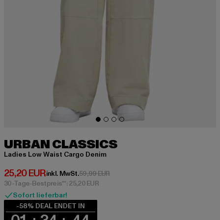
URBAN CLASSICS
Ladies Low Waist Cargo Denim
Derzeitiger Preis: 25,20 EUR
25,20 EUR
Aktionspreis: 59,99 EUR
inkl. MwSt.
59,99 EUR
30-Tage-Bestpreis**: 25,20 EUR
Sofort lieferbar!
-58% DEAL ENDET IN