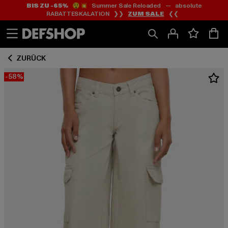
BIS ZU -65%
😲💥 Summer Sale Reloaded — absolute
Zum
Zum
RABATTESKALATION ❯❯
ZUM SALE
❮❮
Inhalt
Fußzeile
springen
springen
ZURÜCK
-58%