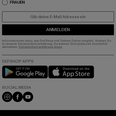
FRAUEN
E-MAIL
ANMELDEN
Informationen dazu, wie DefShop mit Deinen Daten umgeht, findest Du
in unserer Datenschutzerklärung. Du kannst Dich jederzeit kostenfei
abmelden.
Datenschutzerklärung lesen.
Play market
App store
Instagram
Facebook
YouTube