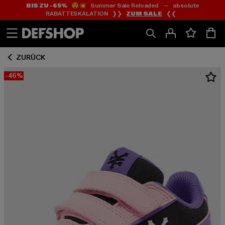
BIS ZU -65%
😲💥 Summer Sale Reloaded — absolute
Zum
Zum
RABATTESKALATION ❯❯
ZUM SALE
❮❮
Inhalt
Fußzeile
springen
springen
ZURÜCK
-46%