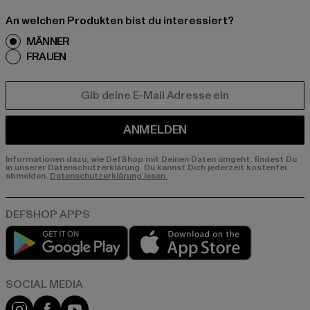
An welchen Produkten bist du interessiert?
MÄNNER
FRAUEN
E-MAIL
ANMELDEN
Informationen dazu, wie DefShop mit Deinen Daten umgeht, findest Du
in unserer Datenschutzerklärung. Du kannst Dich jederzeit kostenfei
abmelden.
Datenschutzerklärung lesen.
Play market
App store
Instagram
Facebook
YouTube