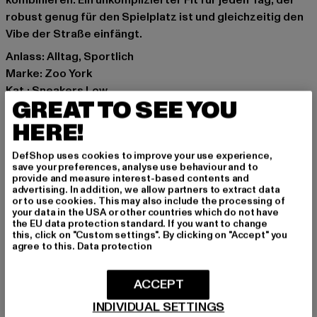
kombinieren. Ein unkomplizierter Fit für jeden Tag, der
robust genug für den Spielplatz ist und gleichzeitig den
Vibe der Straße einfängt.
Anlass: Alltag, Sportlich
Marke: Zoo York
Kat.: Sneakers Low
GREAT TO SEE YOU
Farbe: rosa
Hersteller Farbe: pink
HERE!
Obermaterial: sonstiges Material
DefShop uses cookies to improve your use experience,
Innenfutter: Textil
save your preferences, analyse use behaviour and to
Art.Nr: ZYFWKTD000003-00185
provide and measure interest-based contents and
advertising. In addition, we allow partners to extract data
or to use cookies. This may also include the processing of
Hersteller: TB International GmbH |
info@tbint.de
your data in the USA or other countries which do not have
the EU data protection standard. If you want to change
Dr.-Robert-Murjahn-Straße 7 | 64372 Ober-Ramstadt |
this, click on "Custom settings". By clicking on "Accept" you
DE
agree to this.
Data protection
ACCEPT
GRÖSSE & PASSFORM
INDIVIDUAL SETTINGS