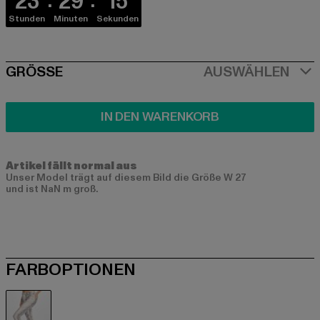
23
29
15
Stunden
Minuten
Sekunden
SIZE
GRÖSSE
AUSWÄHLEN
IN DEN WARENKORB
Artikel fällt normal aus
Unser Model trägt auf diesem Bild die Größe W 27
und ist NaN m groß.
FARBOPTIONEN