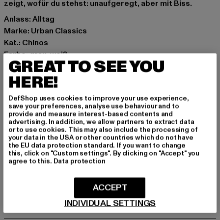
zeigt, wofür du stehst: unaufgeregt, aber mit Biss.
Anlass: Alltag
Marke: Urban Classics
Kat.: Chinos
Farbe: grau, weiß
GREAT TO SEE YOU
Hersteller Farbe: offwhite snake
HERE!
Materialzusammensetzung: 98% Baumwolle, 2%
Elasthan
DefShop uses cookies to improve your use experience,
Art.Nr: TB2855-02049
save your preferences, analyse use behaviour and to
provide and measure interest-based contents and
advertising. In addition, we allow partners to extract data
Hersteller: TB International GmbH |
info@tbint.de
or to use cookies. This may also include the processing of
Dr.-Robert-Murjahn-Straße 7 | 64372 Ober-Ramstadt |
your data in the USA or other countries which do not have
the EU data protection standard. If you want to change
DE
this, click on "Custom settings". By clicking on "Accept" you
agree to this.
Data protection
GRÖSSE & PASSFORM
ACCEPT
INDIVIDUAL SETTINGS
PFLEGEHINWEISE