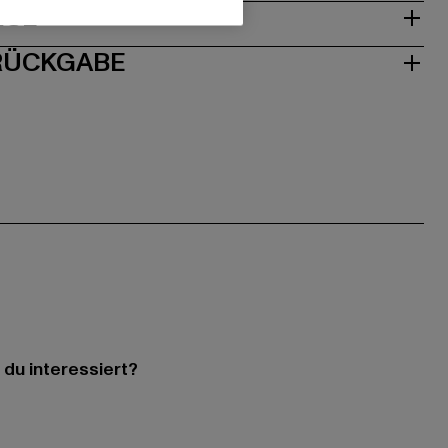
ISE
 RÜCKGABE
 du interessiert?