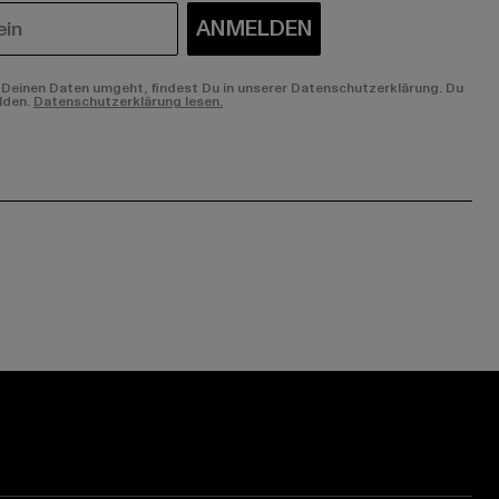
ANMELDEN
Deinen Daten umgeht, findest Du in unserer Datenschutzerklärung. Du
lden.
Datenschutzerklärung lesen.