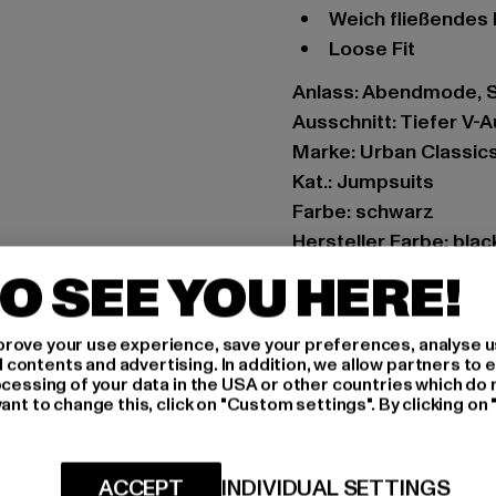
Weich fließendes
Loose Fit
Anlass: Abendmode, Str
Ausschnitt: Tiefer V-A
Marke: Urban Classic
Kat.: Jumpsuits
Farbe: schwarz
Hersteller Farbe: blac
Materialzusammenset
O SEE YOU HERE!
Art.Nr: TB5072-00007
rove your use experience, save your preferences, analyse u
Hersteller: TB Intern
ontents and advertising. In addition, we allow partners to e
ocessing of your data in the USA or other countries which do 
Dr.-Robert-Murjahn-S
ant to change this, click on "Custom settings". By clicking on 
GRÖSSE 
ACCEPT
INDIVIDUAL SETTINGS