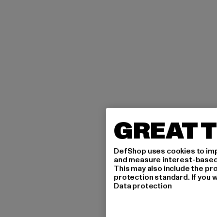
GREAT T
DefShop uses cookies to imp
and measure interest-based c
This may also include the pr
protection standard. If you w
Data protection