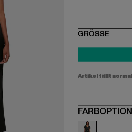
SIZE
GRÖSSE
Artikel fällt norma
FARBOPTIO