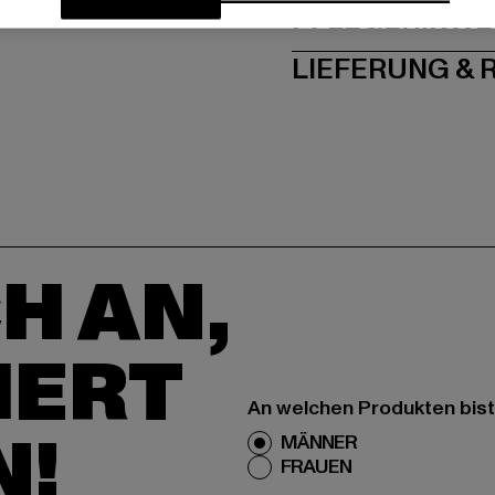
PFLEGEHINWE
LIEFERUNG &
H AN,
IERT
An welchen Produkten bist
N!
MÄNNER
FRAUEN