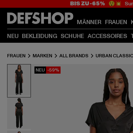
BIS ZU -65%
😲💥 Sum
MÄNNER
FRAUEN
NEU
BEKLEIDUNG
SCHUHE
ACCESSOIRES
FRAUEN
MARKEN
ALL BRANDS
URBAN CLASSI
NEU
-59%