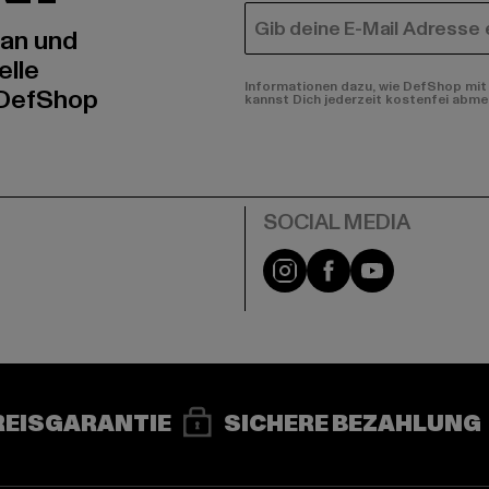
E-MAIL
 an und
elle
Informationen dazu, wie DefShop mit 
 DefShop
kannst Dich jederzeit kostenfei abme
e
Instagram
Facebook
YouTube
REISGARANTIE
SICHERE BEZAHLUNG