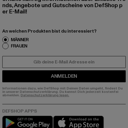
nds, Angebote und Gutscheine von DefShop p
er E-Mail!
An welchen Produkten bist du interessiert?
MÄNNER
FRAUEN
E-MAIL
ANMELDEN
Informationen dazu, wie DefShop mit Deinen Daten umgeht, findest Du
in unserer Datenschutzerklärung. Du kannst Dich jederzeit kostenfei
abmelden.
Datenschutzerklärung lesen.
Play market
App store