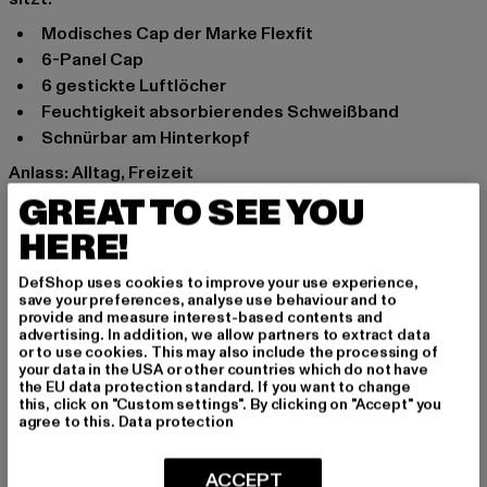
modisches Cap der Marke Flexfit
6-Panel Cap
6 gestickte Luftlöcher
Feuchtigkeit absorbierendes Schweißband
Schnürbar am Hinterkopf
Anlass: Alltag, Freizeit
Verschlussarten: Band zum Binden
GREAT TO SEE YOU
Marke: Flexfit
HERE!
Kat.: Snapback
Farbe: grau
DefShop uses cookies to improve your use experience,
save your preferences, analyse use behaviour and to
Hersteller Farbe: darkgrey
provide and measure interest-based contents and
Materialzusammensetzung: 100% Polyester
advertising. In addition, we allow partners to extract data
or to use cookies. This may also include the processing of
Art.Nr: 6245MS-00094
your data in the USA or other countries which do not have
the EU data protection standard. If you want to change
this, click on "Custom settings". By clicking on "Accept" you
Hersteller: TB International GmbH |
info@tbint.de
agree to this.
Data protection
Dr.-Robert-Murjahn-Straße 7 | 64372 Ober-Ramstadt |
DE
ACCEPT