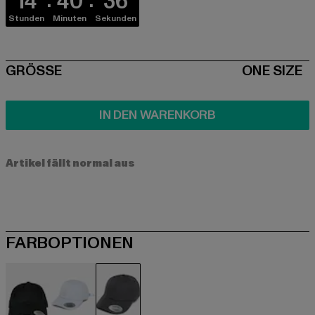
14
40
36
Stunden
Minuten
Sekunden
SIZE
GRÖSSE
ONE SIZE
IN DEN WARENKORB
Artikel fällt normal aus
FARBOPTIONEN