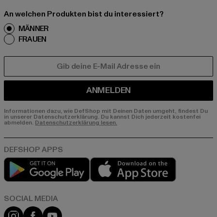
An welchen Produkten bist du interessiert?
MÄNNER
FRAUEN
E-MAIL
ANMELDEN
Informationen dazu, wie DefShop mit Deinen Daten umgeht, findest Du
in unserer Datenschutzerklärung. Du kannst Dich jederzeit kostenfei
abmelden.
Datenschutzerklärung lesen.
Play market
App store
Instagram
Facebook
YouTube