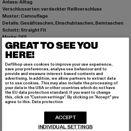
Anlass: Alltag
Verschlussarten: verdeckter Reißverschluss
Muster: Camouflage
Details: Gesäßtaschen, Einschubtaschen, Beintaschen
Schnitt: Straight Fit
Marke: DEF
GREAT TO SEE YOU
Kat.: Straight Fit Jeans
Farbe: camouflage
HERE!
Hersteller Farbe: blue camo
DefShop uses cookies to improve your use experience,
Materialzusammensetzung: 100% Baumwolle
save your preferences, analyse use behaviour and to
Art.Nr: DFLJS197-01697
provide and measure interest-based contents and
advertising. In addition, we allow partners to extract data
or to use cookies. This may also include the processing of
Hersteller: TB International GmbH |
info@tbint.de
your data in the USA or other countries which do not have
the EU data protection standard. If you want to change
Dr.-Robert-Murjahn-Straße 7 | 64372 Ober-Ramstadt |
this, click on "Custom settings". By clicking on "Accept" you
DE
agree to this.
Data protection
ACCEPT
GRÖSSE & PASSFORM
INDIVIDUAL SETTINGS