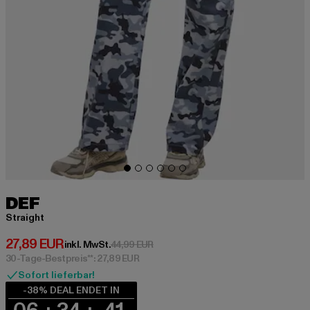
DEF
Straight
Derzeitiger Preis: 27,89 EUR
27,89 EUR
Aktionspreis: 44,99 EUR
inkl. MwSt.
44,99 EUR
30-Tage-Bestpreis**: 27,89 EUR
Sofort lieferbar!
-38% DEAL ENDET IN