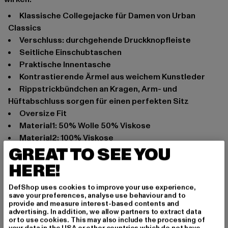
Klassische Collegejacke für Damen von Urban
Classics
Verschluss: durchgehende Druckknopfleiste
Seitliche Einschubtaschen
Praktische Innentasche
Kontrastierende Ärmel aus weichem Kunstleder
Rippstrickbündchen an Kragen, Arm- und
Hüftabschluss sorgen für einen perfekten Sitz
Oversize Fit
Material1: 50% Wolle 50% Viskose
Material2: 100% Viskose
GREAT TO SEE YOU
Anlass: Alltag
HERE!
Ausschnitt: Klappkragen
Ärmelart: Langarm
DefShop uses cookies to improve your use experience,
Verschlussarten: Knöpfe
save your preferences, analyse use behaviour and to
Marke: Urban Classics
provide and measure interest-based contents and
advertising. In addition, we allow partners to extract data
Kat.: Collegejacken
or to use cookies. This may also include the processing of
Farbe: schwarz
your data in the USA or other countries which do not have