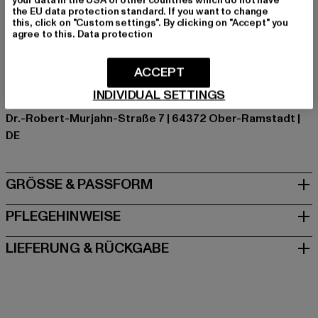
the EU data protection standard. If you want to change
Hersteller Farbe: black/palewhite
this, click on "Custom settings". By clicking on "Accept" you
Materialzusammensetzung: 50% Wolle, 50% Viskose,
agree to this.
Data protection
100% Viskose, 100% Polyester
Art.Nr: TB5436-04249
ACCEPT
INDIVIDUAL SETTINGS
Hersteller: TB International GmbH |
info@tbint.de
Dr.-Robert-Murjahn-Straße 7 | 64372 Ober-Ramstadt |
DE
GRÖSSE & PASSFORM
PFLEGEHINWEISE
LIEFERUNG & RÜCKGABE