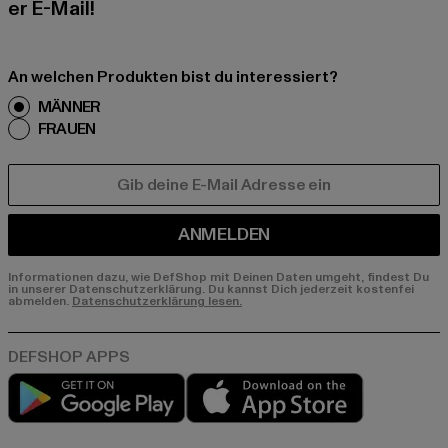
er E-Mail!
An welchen Produkten bist du interessiert?
MÄNNER
FRAUEN
E-MAIL
ANMELDEN
Informationen dazu, wie DefShop mit Deinen Daten umgeht, findest Du
in unserer Datenschutzerklärung. Du kannst Dich jederzeit kostenfei
abmelden.
Datenschutzerklärung lesen.
Play market
App store