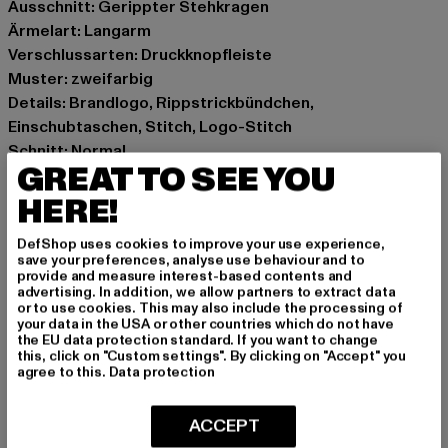
Ausschnitt: Gerippter Stehkragen
Ärmelart: Langarm
Verschlussarten: Druckknopfleiste
Muster: zweifarbig
Details: Brandlogo, Rippstrickbündchen,
Einschubtaschen, Stitch, Logo-Stitch
Schnitt: Normal
GREAT TO SEE YOU
Marke: Fubu
Kat.: College Jackets
HERE!
Farbe: schwarz, beige
DefShop uses cookies to improve your use experience,
Hersteller Farbe: black/offwhite/sand
save your preferences, analyse use behaviour and to
Materialzusammensetzung: 70% Polyester, 30% Wolle
provide and measure interest-based contents and
advertising. In addition, we allow partners to extract data
Art.Nr: 6185045-04575
or to use cookies. This may also include the processing of
your data in the USA or other countries which do not have
the EU data protection standard. If you want to change
Hersteller: Urban Styles Agency GmbH & Co. KG |
this, click on "Custom settings". By clicking on "Accept" you
agentur@urbanstylesagency.com
agree to this.
Data protection
Schanzenstraße 41 | 51063 Köln | DE
ACCEPT