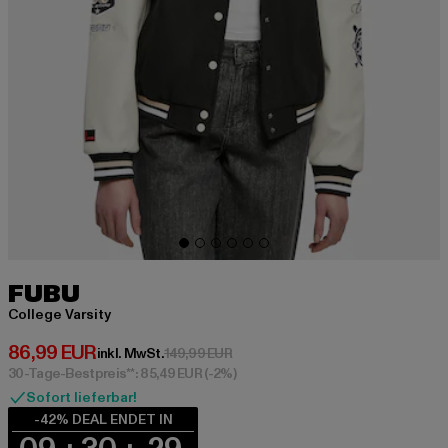
FUBU
College Varsity
Derzeitiger Preis: 86,99 EUR
86,99 EUR
Aktionspreis: 149,99 EUR
inkl. MwSt.
149,99 EUR
30-Tage-Bestpreis**: 85,49 EUR
(-2%)
Sofort lieferbar!
-42% DEAL ENDET IN