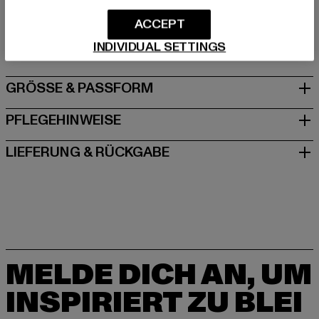
Hersteller: TB International GmbH |
info@tbint.de
Dr.-Robert-Murjahn-Straße 7 | 64372 Ober-Ramstadt |
ACCEPT
DE
INDIVIDUAL SETTINGS
GRÖSSE & PASSFORM
PFLEGEHINWEISE
LIEFERUNG & RÜCKGABE
MELDE DICH AN, UM
INSPIRIERT ZU BLEI