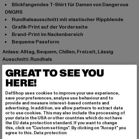
Blickfangendes T-Shirt für Damen von Dangerous
DNGRS
Rundhalsausschnitt mit elastischer Rippblende
Grafik-Print auf der Vorderseite
Brand-Print im Nackenbereich
Bequeme Passform
Anlass: Alltag, Bequem, Chillen, Freizeit, Lässig
Ausschnitt: Rundhals
Ärmelart: Kurzarm
GREAT TO SEE YOU
Details: Brandlogo
HERE!
Schnitt: Locker
Marke: Dangerous DNGRS
DefShop uses cookies to improve your use experience,
Kat.: T-Shirts
save your preferences, analyse use behaviour and to
provide and measure interest-based contents and
Farbe: schwarz
advertising. In addition, we allow partners to extract data
Hersteller Farbe: black
or to use cookies. This may also include the processing of
your data in the USA or other countries which do not have
Materialzusammensetzung: 100% Baumwolle
the EU data protection standard. If you want to change
Art.Nr: DLTS134-00007
this, click on "Custom settings". By clicking on "Accept" you
agree to this.
Data protection