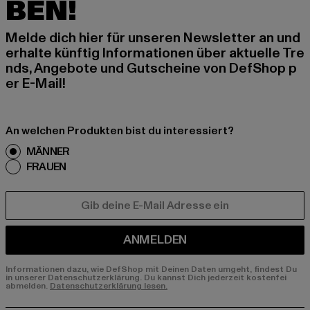
BEN!
Melde dich hier für unseren Newsletter an und
erhalte künftig Informationen über aktuelle Tre
nds, Angebote und Gutscheine von DefShop p
er E-Mail!
An welchen Produkten bist du interessiert?
MÄNNER
FRAUEN
E-MAIL
ANMELDEN
Informationen dazu, wie DefShop mit Deinen Daten umgeht, findest Du
in unserer Datenschutzerklärung. Du kannst Dich jederzeit kostenfei
abmelden.
Datenschutzerklärung lesen.