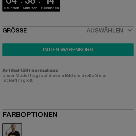
04
38
14
Stunden
Minuten
Sekunden
SIZE
GRÖSSE
AUSWÄHLEN
IN DEN WARENKORB
Artikel fällt normal aus
Unser Model trägt auf diesem Bild die Größe S und
ist NaN m groß.
FARBOPTIONEN