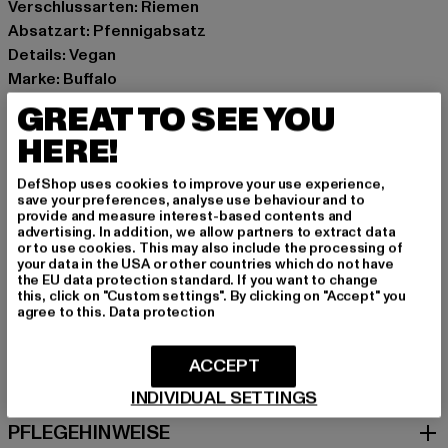
Verschlussarten: Riemen
Absatzart: Pfennigabsatz
Details: Vegan
Marke: Buffalo
Kat.: Flat Sandals - undefined
GREAT TO SEE YOU
Farbe: weiß
HERE!
Hersteller Farbe: ivory
Obermaterial: sonstiges Material
DefShop uses cookies to improve your use experience,
Innenfutter: sonstiges Material
save your preferences, analyse use behaviour and to
provide and measure interest-based contents and
Art.Nr: 1291624-00817
advertising. In addition, we allow partners to extract data
or to use cookies. This may also include the processing of
your data in the USA or other countries which do not have
Hersteller: Buffalo Boots GmbH |
service-de@buffalo-
the EU data protection standard. If you want to change
boots.com
this, click on "Custom settings". By clicking on "Accept" you
agree to this.
Data protection
Schanzenstraße 41 | 51063 Köln | DE
ACCEPT
GRÖSSE & PASSFORM
INDIVIDUAL SETTINGS
PFLEGEHINWEISE