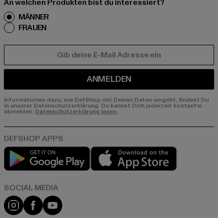
An welchen Produkten bist du interessiert?
MÄNNER
FRAUEN
E-MAIL
ANMELDEN
Informationen dazu, wie DefShop mit Deinen Daten umgeht, findest Du
in unserer Datenschutzerklärung. Du kannst Dich jederzeit kostenfei
abmelden.
Datenschutzerklärung lesen.
Play market
App store
Instagram
Facebook
YouTube