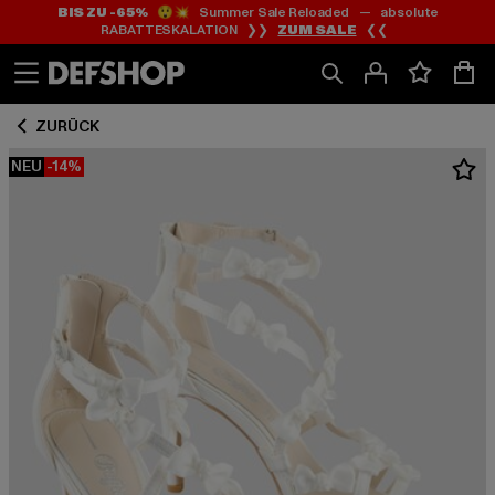
BIS ZU -65%
😲💥 Summer Sale Reloaded — absolute
Zum
Zum
RABATTESKALATION ❯❯
ZUM SALE
❮❮
Inhalt
Fußzeile
springen
springen
ZURÜCK
NEU
-14%