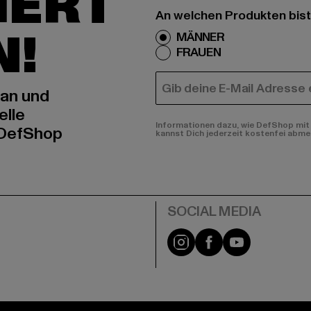
IERT
An welchen Produkten bist
N!
MÄNNER
FRAUEN
E-MAIL
 an und
elle
Informationen dazu, wie DefShop mit 
 DefShop
kannst Dich jederzeit kostenfei abme
e
Instagram
Facebook
YouTube