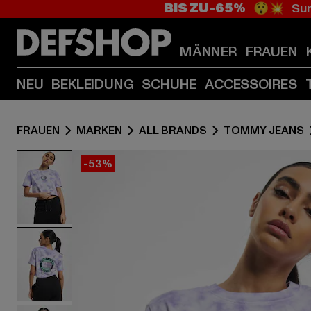
BIS ZU -65%
😲💥 Sum
MÄNNER
FRAUEN
NEU
BEKLEIDUNG
SCHUHE
ACCESSOIRES
FRAUEN
MARKEN
ALL BRANDS
TOMMY JEANS
-53%