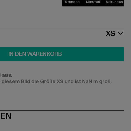
Stunden
Minuten
Sekunden
XS
IN DEN WARENKORB
l aus
 diesem Bild die Größe XS und ist NaN m groß.
NEN