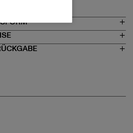
0221 Düsseldorf | DE
& PASSFORM
ISE
 RÜCKGABE