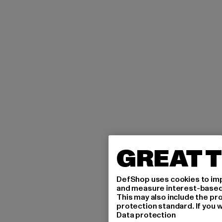
GREAT T
DefShop uses cookies to imp
and measure interest-based c
This may also include the pr
protection standard. If you w
Data protection