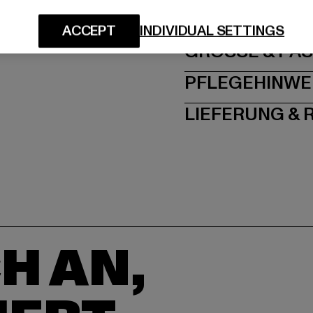
Speditionstraße 7 | 4
ACCEPT
INDIVIDUAL SETTINGS
GRÖSSE 
PFLEGEHINWE
LIEFERUNG &
H AN,