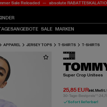
mer Sale Reloaded — absolute RABATTESKALAT
Zum
Zum
Inhalt
Fußzeile
springen
springen
KINDER
(Enter
(Enter
drücken)
drücken)
TAGESANGEBOTE
SALE
MARKEN
APPAREL
JERSEY TOPS
T-SHIRTS
T-SHIRTS
TOMMY
Super Crop Unitees
Derzeitiger Preis:
25,85 EUR
inkl. MwSt.
30-Tage-Bestpreis**: 24,
Sofort lieferbar!