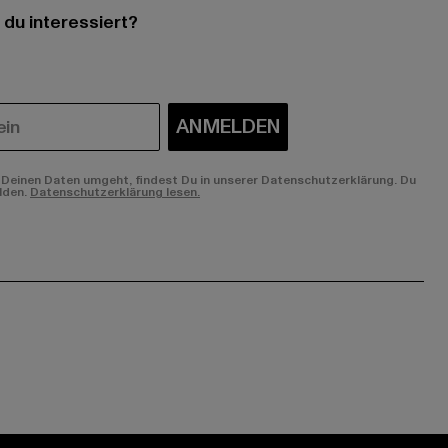
 du interessiert?
ANMELDEN
Deinen Daten umgeht, findest Du in unserer Datenschutzerklärung. Du
lden.
Datenschutzerklärung lesen.