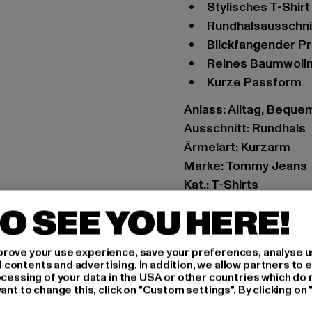
Stylisches T-Shi
Rundhalsausschni
Blickfangender Pr
Reines Baumwoll
Kurze Passform
Anlass: Alltag, Bequem,
Ausschnitt: Rundhals
Ärmelart: Kurzarm
Marke: Tommy Jeans
Kat.: T-Shirts
Farbe: bunt
O SEE YOU HERE!
Hersteller Farbe: tie 
Materialzusammense
rove your use experience, save your preferences, analyse u
Art.Nr: DW0DW11994
ontents and advertising. In addition, we allow partners to e
ocessing of your data in the USA or other countries which do 
ant to change this, click on "Custom settings". By clicking on 
Hersteller: PVH Bra