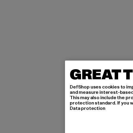
GREAT T
DefShop uses cookies to imp
and measure interest-based c
This may also include the pr
protection standard. If you w
Data protection