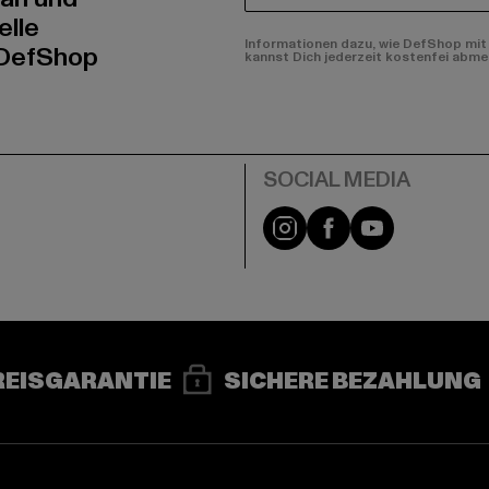
elle
Informationen dazu, wie DefShop mit 
 DefShop
kannst Dich jederzeit kostenfei abme
e
Instagram
Facebook
YouTube
REISGARANTIE
SICHERE BEZAHLUNG