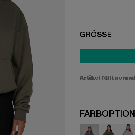
SIZE
GRÖSSE
Artikel fällt norma
FARBOPTIO