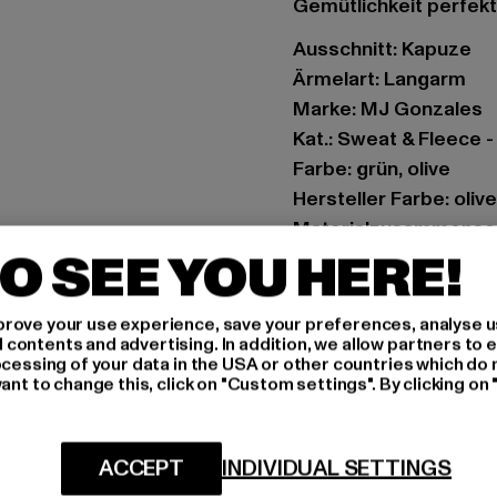
Gemütlichkeit perfekt
Ausschnitt: Kapuze
Ärmelart: Langarm
Marke: MJ Gonzales
Kat.: Sweat & Fleece 
Farbe: grün, olive
Hersteller Farbe: olive
Materialzusammense
O SEE YOU HERE!
Art.Nr: MJG11708-00
Hersteller: TB Intern
rove your use experience, save your preferences, analyse u
ontents and advertising. In addition, we allow partners to e
Dr.-Robert-Murjahn-S
ocessing of your data in the USA or other countries which do 
ant to change this, click on "Custom settings". By clicking on 
GRÖSSE 
ACCEPT
INDIVIDUAL SETTINGS
PFLEGEHINWE