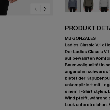
blau
grün
gr
PRODUKT DET
MJ GONZALES
Ladies Classic V.1 x 
Der Ladies Classic V.
auf bewährten Komfort
Baumwollqualität in s
angenehm schweres T
bietet der Kapuzenpul
unkompliziert mit Leg
einem T-Shirt stylen.
Wind pfeift, während
Look unterstreichen. E