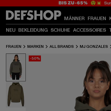
BIS ZU -65%
😲💥 Sum
MÄNNER
FRAUEN
NEU
BEKLEIDUNG
SCHUHE
ACCESSOIRES
FRAUEN
MARKEN
ALL BRANDS
MJ GONZALES
-50%