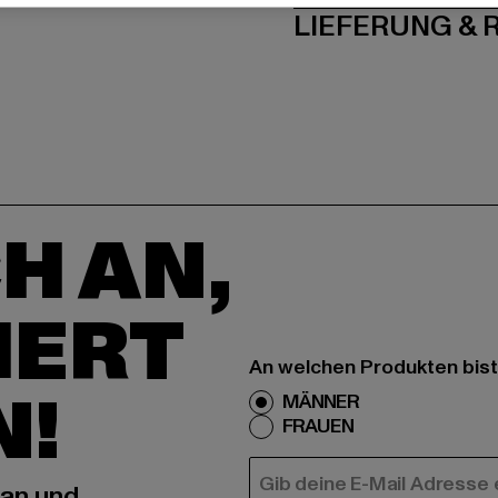
LIEFERUNG &
H AN,
IERT
An welchen Produkten bist
N!
MÄNNER
FRAUEN
E-MAIL
 an und