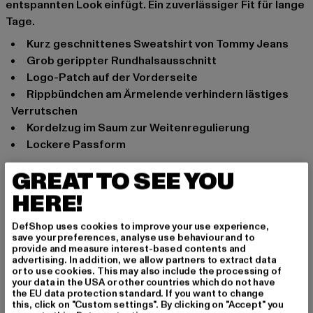
entspannten Look einfügt. Ein zuverlässiger Fit für lange
Tage.
Kurz geschnittenes Sweatshirt von Tommy Jeans
Grob gerippter Rundhalsausschnitt
Logo-Patch auf der Vorderseite
Rippbündchen am Ärmelende verhindern lästiges
Verrutschen
Kordelzug im Saum zur Weitenregulierung
Lockere Passform
Anlass: Alltag, Bequem, Chillen, Freizeit
GREAT TO SEE YOU
Ausschnitt: Rundhals
HERE!
Ärmelart: Langarm
Schnitt: Kurz
DefShop uses cookies to improve your use experience,
Marke: Tommy Jeans
save your preferences, analyse use behaviour and to
provide and measure interest-based contents and
Kat.: Sweaters
advertising. In addition, we allow partners to extract data
Farbe: blau
or to use cookies. This may also include the processing of
your data in the USA or other countries which do not have
Hersteller Farbe: blue
the EU data protection standard. If you want to change
Materialzusammensetzung: 100% Baumwolle
this, click on "Custom settings". By clicking on "Accept" you