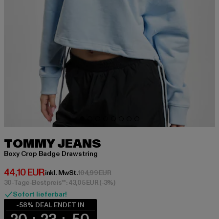
TOMMY JEANS
Boxy Crop Badge Drawstring
Derzeitiger Preis: 44,10 EUR
44,10 EUR
Aktionspreis: 104,99 EUR
inkl. MwSt.
104,99 EUR
30-Tage-Bestpreis**: 43,05 EUR
(-3%)
Sofort lieferbar!
-58% DEAL ENDET IN