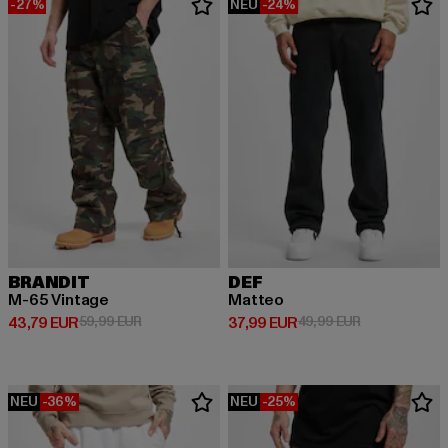
-27%
NEU
-24%
BRANDIT
DEF
M-65 Vintage
Matteo
Derzeitiger Preis: 43,79 EUR
Aktionspreis: 59,99 EUR
Derzeitiger Preis: 37,99 EUR
Aktionspreis:
43,79 EUR
59,99 EUR
37,99 EUR
49,99 EUR
NEU
-36%
NEU
-25%