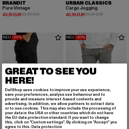
BRANDIT
URBAN CLASSICS
Pure Vintage
Cargo Jogging
Derzeitiger Preis: 43,19 EUR
Aktionspreis: 59,99 EUR
Derzeitiger Preis: 40,19 EUR
Aktionspreis: 
43,19 EUR
59,99 EUR
40,19 EUR
59,99 EUR
NEU
-29%
NEU
-40%
GREAT TO SEE YOU
HERE!
DefShop uses cookies to improve your use experience,
save your preferences, analyse use behaviour and to
provide and measure interest-based contents and
advertising. In addition, we allow partners to extract data
or to use cookies. This may also include the processing of
your data in the USA or other countries which do not have
URBAN CLASSICS
URBAN CLASSICS
the EU data protection standard. If you want to change
this, click on "Custom settings". By clicking on "Accept" you
Camouflage Cargo Pants
Washed Cargo Twill Jogging
agree to this.
Data protection
Derzeitiger Preis: 39,04 EUR
Aktionspreis: 54,99 EUR
Derzeitiger Preis: 35,99 EUR
Aktionspreis:
54,99 EUR
59,99 EUR