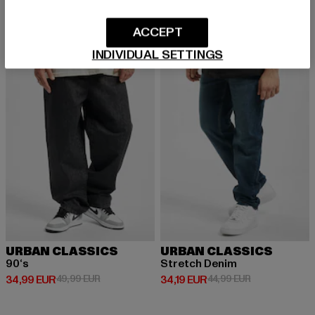
39,04 EUR
35,99 EUR
ACCEPT
INDIVIDUAL SETTINGS
NEU
-30%
NEU
-24%
URBAN CLASSICS
URBAN CLASSICS
90‘s
Stretch Denim
Derzeitiger Preis: 34,99 EUR
Aktionspreis: 49,99 EUR
Derzeitiger Preis: 34,19 EUR
Aktionspreis: 
34,99 EUR
49,99 EUR
34,19 EUR
44,99 EUR