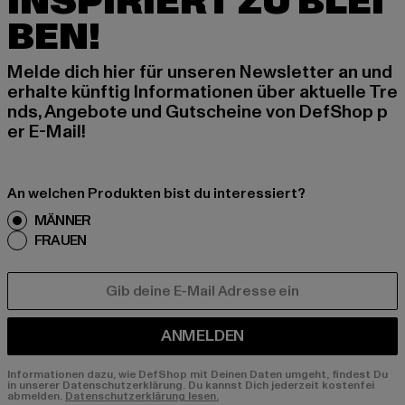
INSPIRIERT ZU BLEI
BEN!
Melde dich hier für unseren Newsletter an und
erhalte künftig Informationen über aktuelle Tre
nds, Angebote und Gutscheine von DefShop p
er E-Mail!
An welchen Produkten bist du interessiert?
MÄNNER
FRAUEN
E-MAIL
ANMELDEN
Informationen dazu, wie DefShop mit Deinen Daten umgeht, findest Du
in unserer Datenschutzerklärung. Du kannst Dich jederzeit kostenfei
abmelden.
Datenschutzerklärung lesen.