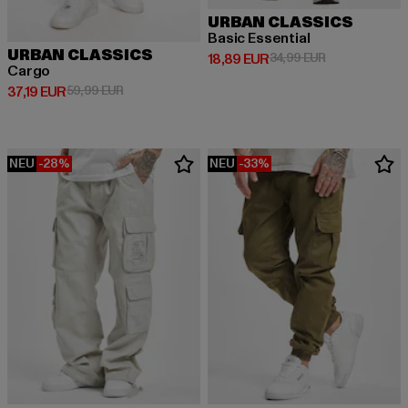
URBAN CLASSICS
Basic Essential
URBAN CLASSICS
Derzeitiger Preis: 18,89 EUR
Aktionspreis: 
18,89 EUR
34,99 EUR
Cargo
Derzeitiger Preis: 37,19 EUR
Aktionspreis: 59,99 EUR
37,19 EUR
59,99 EUR
NEU
-28%
NEU
-33%