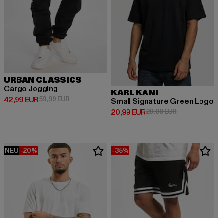
URBAN CLASSICS
Cargo Jogging
KARL KANI
Derzeitiger Preis: 42,99 EUR
Aktionspreis: 59,99 EUR
42,99 EUR
59,99 EUR
Small Signature Green Logo
Derzeitiger Preis: 20,99 EUR
Aktionspreis:
20,99 EUR
29,99 EUR
NEU
-20%
-35%