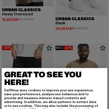
URBAN CLASSICS
Heavy Oversized
URBAN CLASSICS
Derzeitiger Preis: 15,99 EUR
Aktionspreis: 22,99 EUR
15,99 EUR
22,99 EUR
Blank
Derzeitiger Preis: 29,99 EUR
Aktionspreis:
29,99 EUR
49,99 EUR
-30%
NEU
-30%
GREAT TO SEE YOU
HERE!
DefShop uses cookies to improve your use experience,
save your preferences, analyse use behaviour and to
provide and measure interest-based contents and
advertising. In addition, we allow partners to extract data
or to use cookies. This may also include the processing of