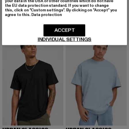
your data in the USA or other countries which do not have
the EU data protection standard. If you want to change
URBAN CLASSICS
URBAN CLASSICS
this, click on "Custom settings". By clicking on "Accept" you
Stripes Mesh Shorts
Heavy Oversized
agree to this.
Data protection
Derzeitiger Preis: 20,99 EUR
Aktionspreis: 29,99 EUR
Derzeitiger Preis: 15,99 EUR
Aktionspreis: 
20,99 EUR
29,99 EUR
15,99 EUR
22,99 EUR
ACCEPT
INDIVIDUAL SETTINGS
NEU
-50%
NEU
-30%