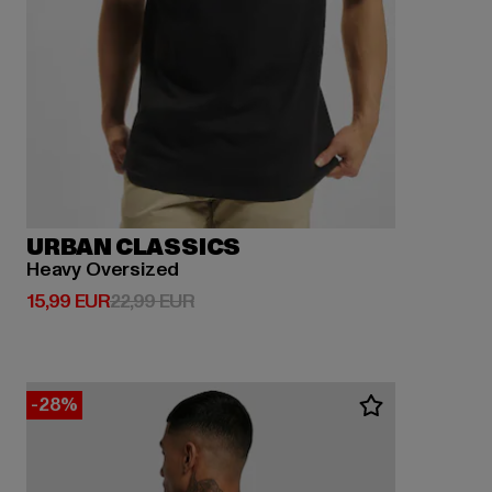
URBAN CLASSICS
Heavy Oversized
Derzeitiger Preis: 15,99 EUR
Aktionspreis: 22,99 EUR
15,99 EUR
22,99 EUR
-28%