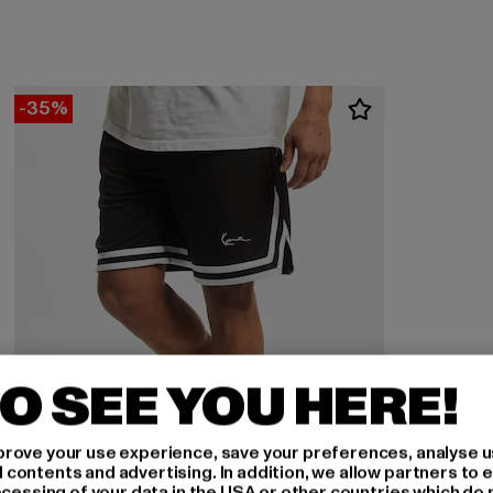
-35%
O SEE YOU HERE!
rove your use experience, save your preferences, analyse u
ontents and advertising. In addition, we allow partners to e
ocessing of your data in the USA or other countries which do 