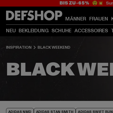
BIS ZU -65%
😲💥 Sum
MÄNNER
FRAUEN
NEU
BEKLEIDUNG
SCHUHE
ACCESSOIRES
INSPIRATION
BLACK WEEKEND
ADIDAS NMD
ADIDAS STAN SMITH
ADIDAS SWIFT RUN