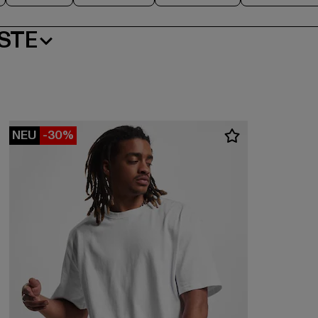
STE
NEU
-30%