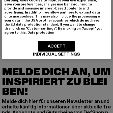
DefShop uses cookies to improve your use experience,
save your preferences, analyse use behaviour and to
provide and measure interest-based contents and
advertising. In addition, we allow partners to extract data
or to use cookies. This may also include the processing of
your data in the USA or other countries which do not have
the EU data protection standard. If you want to change
PUMA
this, click on "Custom settings". By clicking on "Accept" you
Slipstream Lth
agree to this.
Data protection
Derzeitiger Preis: 52,50 EUR
Aktionspreis: 124,99 EUR
52,50 EUR
124,99 EUR
ACCEPT
INDIVIDUAL SETTINGS
MELDE DICH AN, UM
INSPIRIERT ZU BLEI
BEN!
Melde dich hier für unseren Newsletter an und
erhalte künftig Informationen über aktuelle Tre
nds, Angebote und Gutscheine von DefShop p