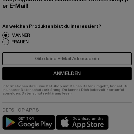
er E-Mail!
An welchen Produkten bist du interessiert?
MÄNNER
FRAUEN
E-MAIL
ANMELDEN
Informationen dazu, wie DefShop mit Deinen Daten umgeht, findest Du
in unserer Datenschutzerklärung. Du kannst Dich jederzeit kostenfei
abmelden.
Datenschutzerklärung lesen.
Play market
App store