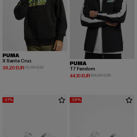
PUMA
X Santa Cruz
PUMA
Derzeitiger Preis: 39,20 EUR
Aktionspreis: 79,99 EUR
39,20 EUR
79,99 EUR
T7 Fandom
Derzeitiger Preis: 44,10 EUR
Aktionspreis:
44,10 EUR
104,99 EUR
-51%
-59%