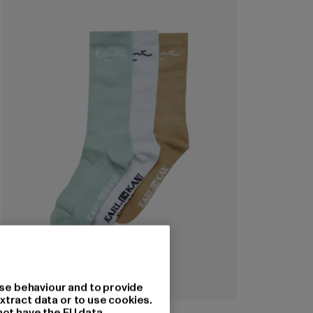
se behaviour and to provide
xtract data or to use cookies.
KARL KANI
not have the EU data