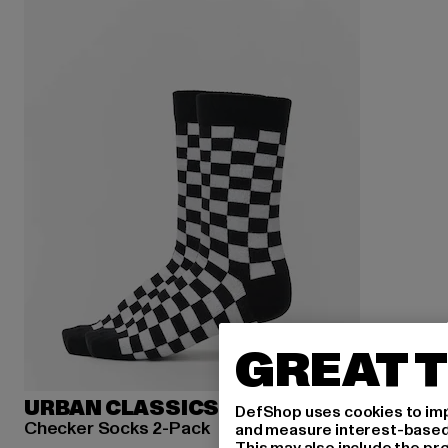
GREAT T
URBAN CLASSICS
DefShop uses cookies to imp
Checker Socks 2-Pack
and measure interest-based c
This may also include the pr