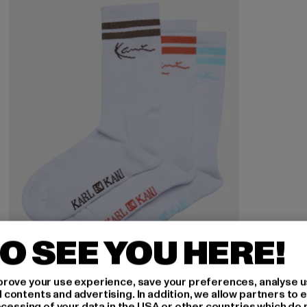
O SEE YOU HERE!
rove your use experience, save your preferences, analyse u
ontents and advertising. In addition, we allow partners to e
KARL KANI
ocessing of your data in the USA or other countries which do 