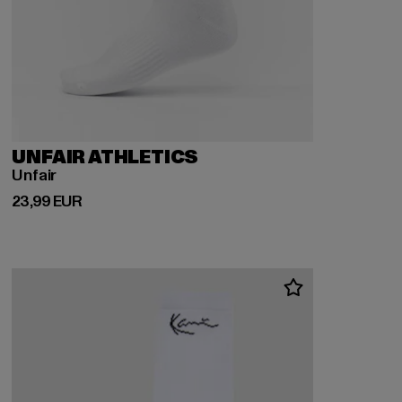
UNFAIR ATHLETICS
Unfair
Derzeitiger Preis: 23,99 EUR
23,99 EUR