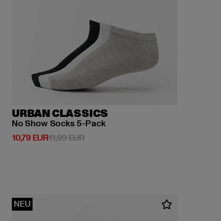
URBAN CLASSICS
No Show Socks 5-Pack
Derzeitiger Preis: 10,79 EUR
Aktionspreis: 11,99 EUR
10,79 EUR
11,99 EUR
NEU