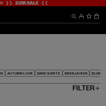
ION ❯❯
ZUM SALE
❮❮
EN
AUTUMN LOOK
BAND SHIRTS
BIKERJACKEN
BLUME
FILTER