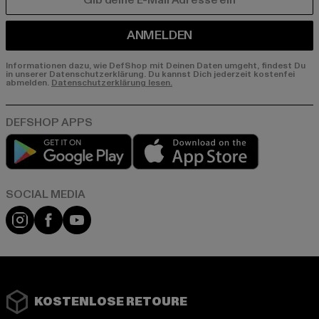
E-MAIL
ANMELDEN
Informationen dazu, wie DefShop mit Deinen Daten umgeht, findest Du
in unserer Datenschutzerklärung. Du kannst Dich jederzeit kostenfei
abmelden.
Datenschutzerklärung lesen.
Play market
App store
Instagram
Facebook
YouTube
KOSTENLOSE RETOURE