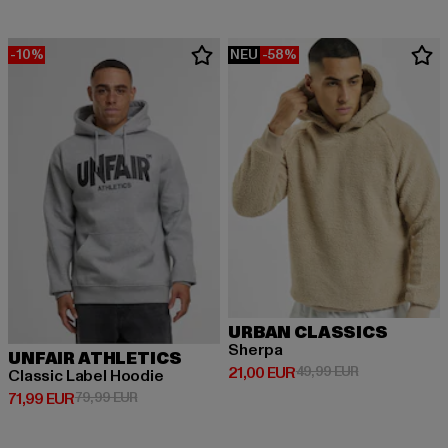
-10%
NEU
-58%
URBAN CLASSICS
Sherpa
UNFAIR ATHLETICS
Derzeitiger Preis: 21,00 EUR
Aktionspreis: 
21,00 EUR
49,99 EUR
Classic Label Hoodie
Derzeitiger Preis: 71,99 EUR
Aktionspreis: 79,99 EUR
71,99 EUR
79,99 EUR