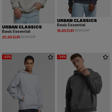
URBAN CLASSICS
Basic Essential
URBAN CLASSICS
Derzeitiger Preis: 18,89 EUR
Aktionspreis: 
18,89 EUR
34,99 EUR
Basic Essential
Derzeitiger Preis: 20,99 EUR
Aktionspreis: 34,99 EUR
20,99 EUR
34,99 EUR
-43%
-34%