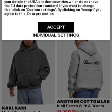
Signature
your data in the USA or other countries which do not have
URBAN CLASSICS
Derzeitiger Preis: 52,79 EUR
Aktionspreis:
52,79 EUR
59,99 EUR
the EU data protection standard. If you want to change
Fluffy
this, click on "Custom settings". By clicking on "Accept" you
Derzeitiger Preis: ab 32,99 EUR
Aktionspreis: 49,99 EUR
ab
32,99 EUR
49,99 EUR
agree to this.
Data protection
ACCEPT
-47%
-60%
INDIVIDUAL SETTINGS
ANOTHER COTTON LAB
It All Starts With A Dream Oversize
KARL KANI
Derzeitiger Preis: 36,00 EUR
Aktionspreis:
36,00 EUR
89,99 EUR