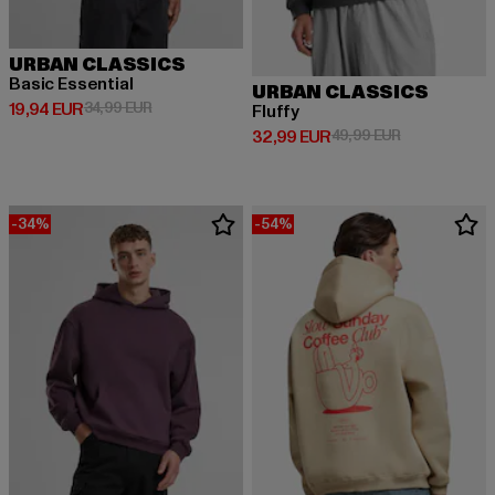
URBAN CLASSICS
Basic Essential
URBAN CLASSICS
Derzeitiger Preis: 19,94 EUR
Aktionspreis: 34,99 EUR
19,94 EUR
34,99 EUR
Fluffy
Derzeitiger Preis: 32,99 EUR
Aktionspreis:
32,99 EUR
49,99 EUR
-34%
-54%