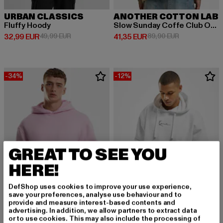
URBAN CLASSICS
ANOTHER COTTON LAB
Fluffy Hoody
Slow Sunday Coffe Club Oversize
Derzeitiger Preis: 32,99 EUR
Aktionspreis: 49,99 EUR
Derzeitiger Preis: 41,35 EUR
Aktionspreis:
32,99 EUR
49,99 EUR
41,35 EUR
89,90 EUR
-34%
-12%
GREAT TO SEE YOU
HERE!
DefShop uses cookies to improve your use experience,
save your preferences, analyse use behaviour and to
provide and measure interest-based contents and
advertising. In addition, we allow partners to extract data
KARL KANI
or to use cookies. This may also include the processing of