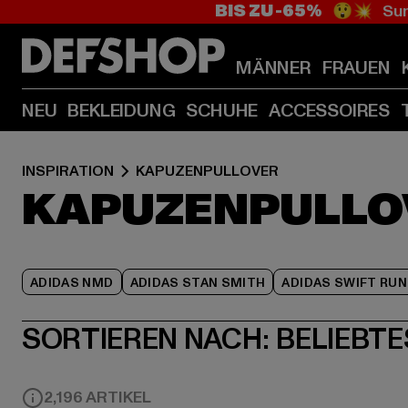
BIS ZU -65%
😲💥 Sum
MÄNNER
FRAUEN
NEU
BEKLEIDUNG
SCHUHE
ACCESSOIRES
INSPIRATION
KAPUZENPULLOVER
KAPUZENPULLO
ADIDAS NMD
ADIDAS STAN SMITH
ADIDAS SWIFT RUN
SORTIEREN NACH:
BELIEBTE
2,196 ARTIKEL