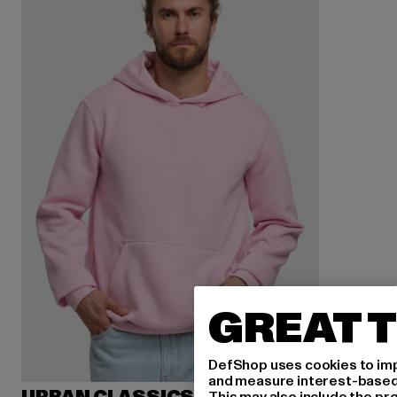
GREAT T
DefShop uses cookies to imp
and measure interest-based c
This may also include the pr