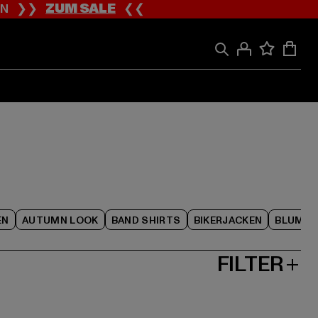
ION ❯❯
ZUM SALE
❮❮
EN
AUTUMN LOOK
BAND SHIRTS
BIKERJACKEN
BLUME
FILTER