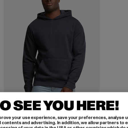
O SEE YOU HERE!
URBAN CLASSICS
rove your use experience, save your preferences, analyse u
Basic Essential
ontents and advertising. In addition, we allow partners to e
ocessing of your data in the USA or other countries which do 