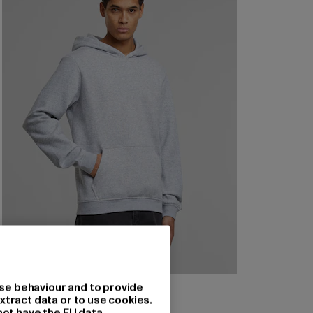
URBAN CLASSICS
se behaviour and to provide
Basic Essential
xtract data or to use cookies.
not have the EU data