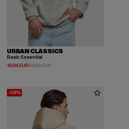
URBAN CLASSICS
Basic Essential
Derzeitiger Preis: 19,94 EUR
Aktionspreis: 34,99 EUR
19,94 EUR
34,99 EUR
-58%