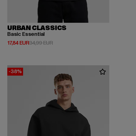
URBAN CLASSICS
Basic Essential
Derzeitiger Preis: 17,84 EUR
Aktionspreis: 34,99 EUR
17,84 EUR
34,99 EUR
-38%