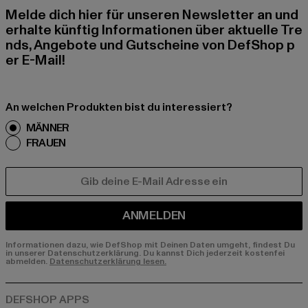
Melde dich hier für unseren Newsletter an und
erhalte künftig Informationen über aktuelle Tre
nds, Angebote und Gutscheine von DefShop p
er E-Mail!
An welchen Produkten bist du interessiert?
MÄNNER
FRAUEN
E-MAIL
ANMELDEN
Informationen dazu, wie DefShop mit Deinen Daten umgeht, findest Du
in unserer Datenschutzerklärung. Du kannst Dich jederzeit kostenfei
abmelden.
Datenschutzerklärung lesen.