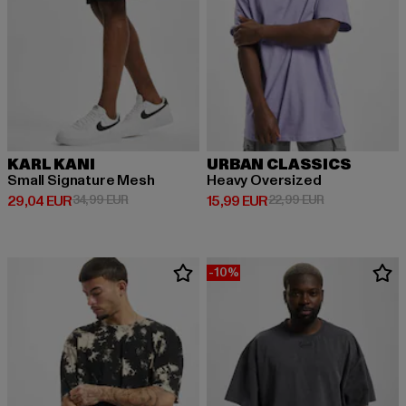
KARL KANI
URBAN CLASSICS
Small Signature Mesh
Heavy Oversized
Derzeitiger Preis: 29,04 EUR
Aktionspreis: 34,99 EUR
Derzeitiger Preis: 15,99 EUR
Aktionspreis: 
29,04 EUR
34,99 EUR
15,99 EUR
22,99 EUR
-10%