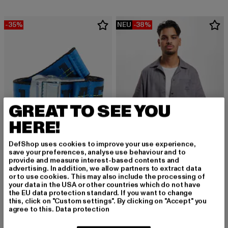
-35%
NEU
-38%
GREAT TO SEE YOU
HERE!
DefShop uses cookies to improve your use experience,
save your preferences, analyse use behaviour and to
provide and measure interest-based contents and
URBAN CLASSICS
DEF
advertising. In addition, we allow partners to extract data
Worker
Hamza
or to use cookies. This may also include the processing of
your data in the USA or other countries which do not have
Derzeitiger Preis: 12,99 EUR
Aktionspreis: 19,99 EUR
Derzeitiger Preis: 37,19 EUR
Aktionspreis: 
12,99 EUR
19,99 EUR
37,19 EUR
59,99 EUR
the EU data protection standard. If you want to change
this, click on "Custom settings". By clicking on "Accept" you
agree to this.
Data protection
-18%