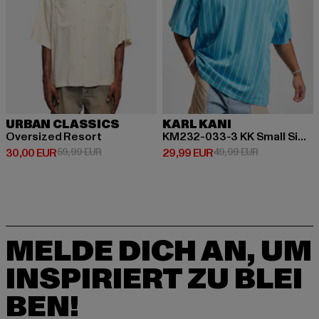
URBAN CLASSICS
KARL KANI
Oversized Resort
KM232-033-3 KK Small Signature Boxy Heavy Jersey Pinstripe Tee
Derzeitiger Preis: 30,00 EUR
Aktionspreis: 59,99 EUR
Derzeitiger Preis: 29,99 EUR
Aktionspreis:
30,00 EUR
59,99 EUR
29,99 EUR
49,99 EUR
MELDE DICH AN, UM
INSPIRIERT ZU BLEI
BEN!