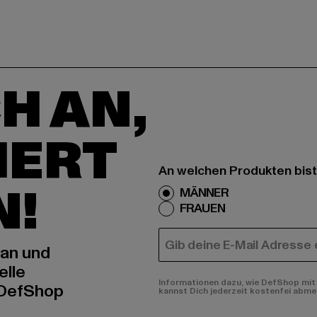
H AN,
IERT
An welchen Produkten bist
N!
MÄNNER
FRAUEN
E-MAIL
 an und
elle
Informationen dazu, wie DefShop mit 
 DefShop
kannst Dich jederzeit kostenfei abme