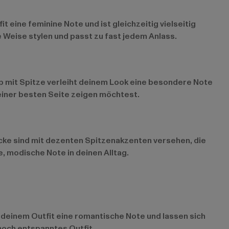
it eine feminine Note und ist gleichzeitig vielseitig
e Weise stylen und passt zu fast jedem Anlass.
Top mit Spitze verleiht deinem Look eine besondere Note
deiner besten Seite zeigen möchtest.
tücke sind mit dezenten Spitzenakzenten versehen, die
, modische Note in deinen Alltag.
n deinem Outfit eine romantische Note und lassen sich
noch entspanntes Outfit.