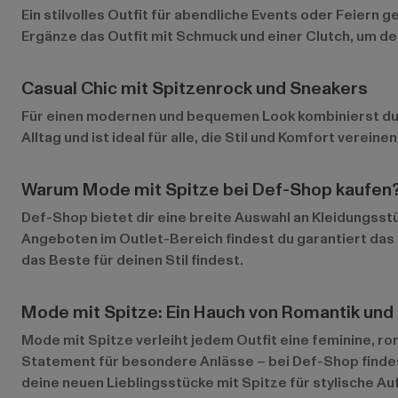
Ein stilvolles Outfit für abendliche Events oder Feiern g
Ergänze das Outfit mit Schmuck und einer Clutch, um dei
Casual Chic mit Spitzenrock und Sneakers
Für einen modernen und bequemen Look kombinierst du e
Alltag und ist ideal für alle, die Stil und Komfort verei
Warum Mode mit Spitze bei Def-Shop kaufen
Def-Shop bietet dir eine breite Auswahl an Kleidungsstü
Angeboten im
Outlet-Bereich
findest du garantiert da
das Beste für deinen Stil findest.
Mode mit Spitze: Ein Hauch von Romantik und S
Mode mit Spitze verleiht jedem Outfit eine feminine, roma
Statement für besondere Anlässe – bei Def-Shop findes
deine neuen Lieblingsstücke mit Spitze für stylische Auf