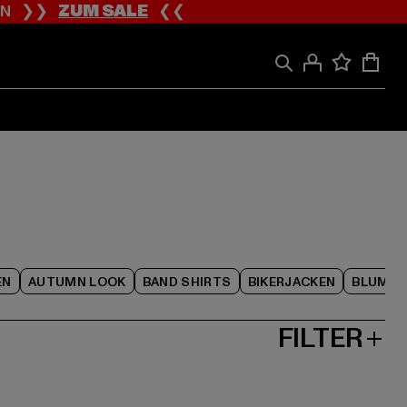
ION ❯❯
ZUM SALE
❮❮
EN
AUTUMN LOOK
BAND SHIRTS
BIKERJACKEN
BLUME
FILTER