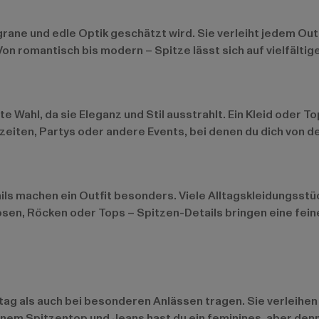
igrane und edle Optik geschätzt wird. Sie verleiht jedem Outf
on romantisch bis modern – Spitze lässt sich auf vielfältig
te Wahl, da sie Eleganz und Stil ausstrahlt. Ein Kleid oder 
hzeiten, Partys oder andere Events, bei denen du dich von 
tails machen ein Outfit besonders. Viele Alltagskleidungss
sen, Röcken oder Tops – Spitzen-Details bringen eine feine
lltag als auch bei besonderen Anlässen tragen. Sie verleihe
inem Spitzentop und Jeans hast du ein feminines, aber den