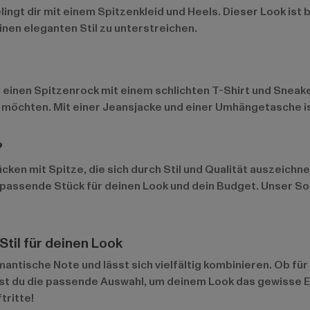
elingt dir mit einem Spitzenkleid und Heels. Dieser Look ist
nen eleganten Stil zu unterstreichen.
inen Spitzenrock mit einem schlichten T-Shirt und Sneaker
nen möchten. Mit einer Jeansjacke und einer Umhängetasche is
?
cken mit Spitze, die sich durch Stil und Qualität auszeichn
s passende Stück für deinen Look und dein Budget. Unser S
til für deinen Look
ntische Note und lässt sich vielfältig kombinieren. Ob für d
t du die passende Auswahl, um deinem Look das gewisse Ext
tritte!