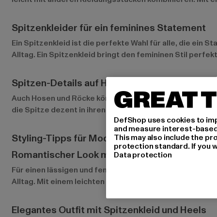
Spitzenkleider für ein feminines Statement
Ein Spitzenkleid ist die perfekte Wahl für alle, die ein
Alltag. Ein Spitzenkleid bringt den femininen Stil perfe
Spitzen-Details auf Hosen und Röcken
GREAT T
Auch Hosen und Röcke können durch Spitzenakzente aufg
die Spitze dezent in ihren Look integrieren möchten. Ei
DefShop uses cookies to imp
and measure interest-based c
Styling-Tipps für Mode mit Spitze
This may also include the pr
protection standard. If you w
Romantischer Look mit Spitzentop und Jeans
Data protection
Für einen lässigen und femininen Alltagslook kombiniers
Alltag. Mit einem leichten Blazer oder einer Strickjacke
Elegantes Outfit mit Spitzenkleid und Heels