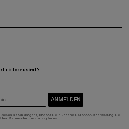
 du interessiert?
ANMELDEN
Deinen Daten umgeht, findest Du in unserer Datenschutzerklärung. Du
lden.
Datenschutzerklärung lesen.