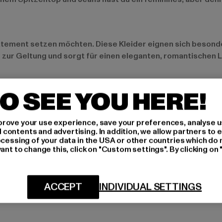
 Statement setzen möchten. Diese Kleider eignen sich besond
kt zur Geltung und sorgt für einen eleganten, romantischen 
O SEE YOU HERE!
ewertet werden. Solche Details verleihen diesen Kleidungs
n Rock mit Spitzenbesatz oder eine Hose mit Spitzen-Details
rove your use experience, save your preferences, analyse u
ontents and advertising. In addition, we allow partners to e
ocessing of your data in the USA or other countries which do 
ant to change this, click on "Custom settings". By clicking on 
t du ein Spitzentop mit Jeans und Sneakers. Dieser Look is
ACCEPT
INDIVIDUAL SETTINGS
 rundest du das Outfit ab und bringst zusätzliche Eleganz in