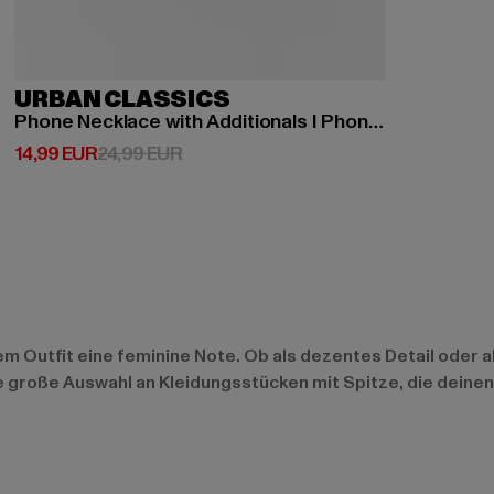
URBAN CLASSICS
Phone Necklace with Additionals I Phone 8
Derzeitiger Preis: 14,99 EUR
Aktionspreis: 24,99 EUR
14,99 EUR
24,99 EUR
dem Outfit eine feminine Note. Ob als dezentes Detail oder 
ne große Auswahl an Kleidungsstücken mit Spitze, die deinen