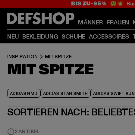
BIS ZU -65%
😲💥 Sum
MÄNNER
FRAUEN
NEU
BEKLEIDUNG
SCHUHE
ACCESSOIRES
INSPIRATION
MIT SPITZE
MIT SPITZE
ADIDAS NMD
ADIDAS STAN SMITH
ADIDAS SWIFT RUN
SORTIEREN NACH:
BELIEBTE
2 ARTIKEL