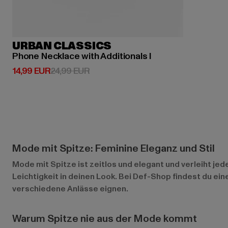
URBAN CLASSICS
Phone Necklace with Additionals I
Derzeitiger Preis: 14,99 EUR
Aktionspreis: 24,99 EUR
14,99 EUR
24,99 EUR
Mode mit Spitze: Feminine Eleganz und Stil
Mode mit Spitze ist zeitlos und elegant und verleiht je
Leichtigkeit in deinen Look. Bei Def-Shop findest du ei
verschiedene Anlässe eignen.
Warum Spitze nie aus der Mode kommt