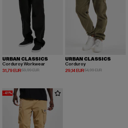
URBAN CLASSICS
URBAN CLASSICS
Corduroy Workwear
Corduroy
Derzeitiger Preis: 31,79 EUR
Aktionspreis: 59,99 EUR
Derzeitiger Preis: 29,14 EUR
Aktionspreis: 
31,79 EUR
59,99 EUR
29,14 EUR
54,99 EUR
-41%