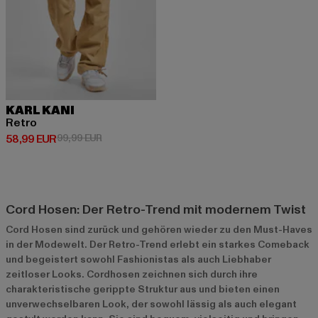
KARL KANI
Retro
Derzeitiger Preis: 58,99 EUR
Aktionspreis: 99,99 EUR
58,99 EUR
99,99 EUR
Cord Hosen: Der Retro-Trend mit modernem Twist
Cord Hosen sind zurück und gehören wieder zu den Must-Haves
in der Modewelt. Der Retro-Trend erlebt ein starkes Comeback
und begeistert sowohl Fashionistas als auch Liebhaber
zeitloser Looks. Cordhosen zeichnen sich durch ihre
charakteristische gerippte Struktur aus und bieten einen
unverwechselbaren Look, der sowohl lässig als auch elegant