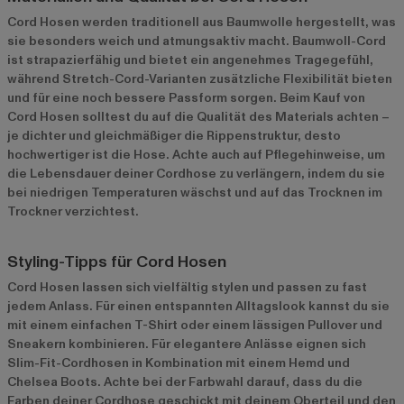
Cord Hosen werden traditionell aus Baumwolle hergestellt, was
sie besonders weich und atmungsaktiv macht. Baumwoll-Cord
ist strapazierfähig und bietet ein angenehmes Tragegefühl,
während Stretch-Cord-Varianten zusätzliche Flexibilität bieten
und für eine noch bessere Passform sorgen. Beim Kauf von
Cord Hosen solltest du auf die Qualität des Materials achten –
je dichter und gleichmäßiger die Rippenstruktur, desto
hochwertiger ist die Hose. Achte auch auf Pflegehinweise, um
die Lebensdauer deiner Cordhose zu verlängern, indem du sie
bei niedrigen Temperaturen wäschst und auf das Trocknen im
Trockner verzichtest.
Styling-Tipps für Cord Hosen
Cord Hosen lassen sich vielfältig stylen und passen zu fast
jedem Anlass. Für einen entspannten Alltagslook kannst du sie
mit einem einfachen T-Shirt oder einem lässigen Pullover und
Sneakern kombinieren. Für elegantere Anlässe eignen sich
Slim-Fit-Cordhosen in Kombination mit einem Hemd und
Chelsea Boots. Achte bei der Farbwahl darauf, dass du die
Farben deiner Cordhose geschickt mit deinem Oberteil und den