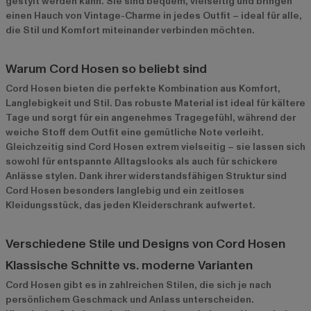
gestylt werden kann. Sie sind bequem, vielseitig und bringen
einen Hauch von Vintage-Charme in jedes Outfit – ideal für alle,
die Stil und Komfort miteinander verbinden möchten.
Warum Cord Hosen so beliebt sind
Cord Hosen bieten die perfekte Kombination aus Komfort,
Langlebigkeit und Stil. Das robuste Material ist ideal für kältere
Tage und sorgt für ein angenehmes Tragegefühl, während der
weiche Stoff dem Outfit eine gemütliche Note verleiht.
Gleichzeitig sind Cord Hosen extrem vielseitig – sie lassen sich
sowohl für entspannte Alltagslooks als auch für schickere
Anlässe stylen. Dank ihrer widerstandsfähigen Struktur sind
Cord Hosen besonders langlebig und ein zeitloses
Kleidungsstück, das jeden Kleiderschrank aufwertet.
Verschiedene Stile und Designs von Cord Hosen
Klassische Schnitte vs. moderne Varianten
Cord Hosen gibt es in zahlreichen Stilen, die sich je nach
persönlichem Geschmack und Anlass unterscheiden.