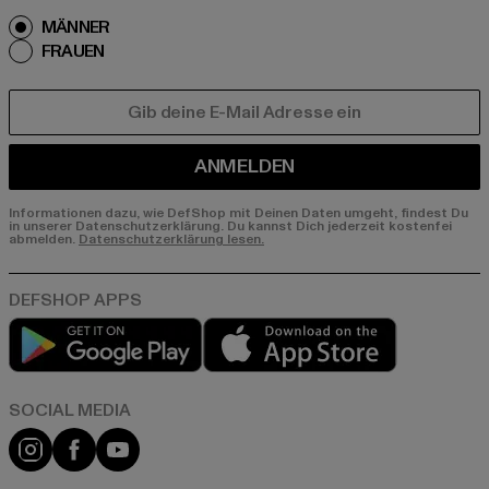
MÄNNER
FRAUEN
E-MAIL
ANMELDEN
Informationen dazu, wie DefShop mit Deinen Daten umgeht, findest Du
in unserer Datenschutzerklärung. Du kannst Dich jederzeit kostenfei
abmelden.
Datenschutzerklärung lesen.
Play market
App store
Instagram
Facebook
YouTube