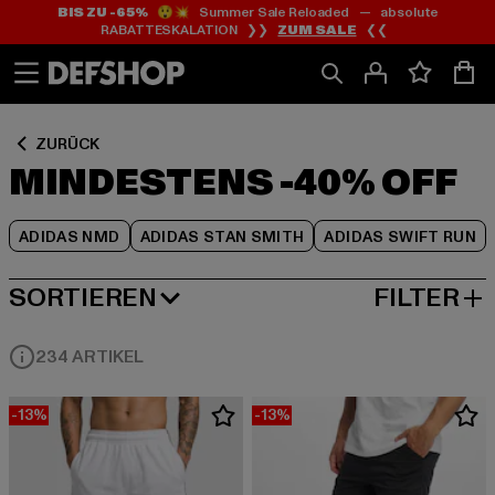
BIS ZU -65%
😲💥 Summer Sale Reloaded — absolute
Zum
Zum
Zum
RABATTESKALATION ❯❯
ZUM SALE
❮❮
Inhalt
Fußzeile
Produktraster
springen
springen
springen
ZURÜCK
MINDESTENS -40% OFF
ADIDAS NMD
ADIDAS STAN SMITH
ADIDAS SWIFT RUN
SORTIEREN
FILTER
BELIEBTESTE
234 ARTIKEL
-13%
-13%