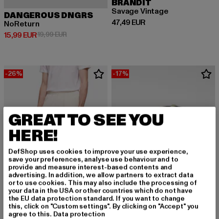
BRANDIT
Savage Vintage
DANGEROUS DNGRS
Derzeitiger Preis: 47,49 EUR
47,49 EUR
NoReturn
Derzeitiger Preis: 15,99 EUR
Aktionspreis: 19,99 EUR
15,99 EUR
19,99 EUR
-26%
-17%
GREAT TO SEE YOU
HERE!
DefShop uses cookies to improve your use experience,
save your preferences, analyse use behaviour and to
provide and measure interest-based contents and
advertising. In addition, we allow partners to extract data
or to use cookies. This may also include the processing of
your data in the USA or other countries which do not have
the EU data protection standard. If you want to change
this, click on "Custom settings". By clicking on "Accept" you
URBAN CLASSICS
DJINNS
agree to this.
Data protection
New
Hft Nothing Club