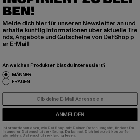
BEN!
Melde dich hier für unseren Newsletter an und
erhalte künftig Informationen über aktuelle Tre
nds, Angebote und Gutscheine von DefShop p
er E-Mail!
An welchen Produkten bist du interessiert?
MÄNNER
FRAUEN
E-MAIL
ANMELDEN
Informationen dazu, wie DefShop mit Deinen Daten umgeht, findest Du
in unserer Datenschutzerklärung. Du kannst Dich jederzeit kostenfei
abmelden.
Datenschutzerklärung lesen.