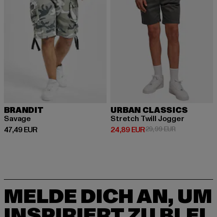
BRANDIT
URBAN CLASSICS
Savage
Stretch Twill Jogger
Derzeitiger Preis: 47,49 EUR
Derzeitiger Preis: 24,89 EUR
Aktionspreis:
47,49 EUR
24,89 EUR
29,99 EUR
MELDE DICH AN, UM
INSPIRIERT ZU BLEI