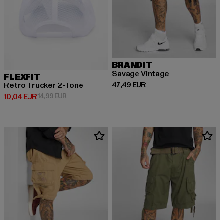
BRANDIT
Savage Vintage
FLEXFIT
Derzeitiger Preis: 47,49 EUR
47,49 EUR
Retro Trucker 2-Tone
Derzeitiger Preis: 10,04 EUR
Aktionspreis: 14,99 EUR
10,04 EUR
14,99 EUR