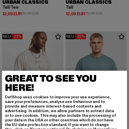
URBAN CLASSICS
URBAN CLASSICS
Tall Tee
Tall
Derzeitiger Preis: 12,99 EUR
Aktionspreis: 19,99 EUR
Derzeitiger Preis: 12,99 EUR
Aktionspreis: 
12,99 EUR
19,99 EUR
12,99 EUR
19,99 EUR
NEU
-23%
NEU
-35%
GREAT TO SEE YOU
HERE!
DefShop uses cookies to improve your use experience,
save your preferences, analyse use behaviour and to
provide and measure interest-based contents and
advertising. In addition, we allow partners to extract data
or to use cookies. This may also include the processing of
KARL KANI
your data in the USA or other countries which do not have
Small Signature Ziczac Pinstripe
URBAN CLASSICS
the EU data protection standard. If you want to change
Derzeitiger Preis: 26,94 EUR
Aktionspreis: 34,99 EUR
26,94 EUR
34,99 EUR