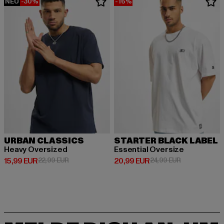
NEU
-30%
-16%
URBAN CLASSICS
STARTER BLACK LABEL
Heavy Oversized
Essential Oversize
Derzeitiger Preis: 15,99 EUR
Aktionspreis: 22,99 EUR
Derzeitiger Preis: 20,99 EUR
Aktionspreis:
15,99 EUR
22,99 EUR
20,99 EUR
24,99 EUR