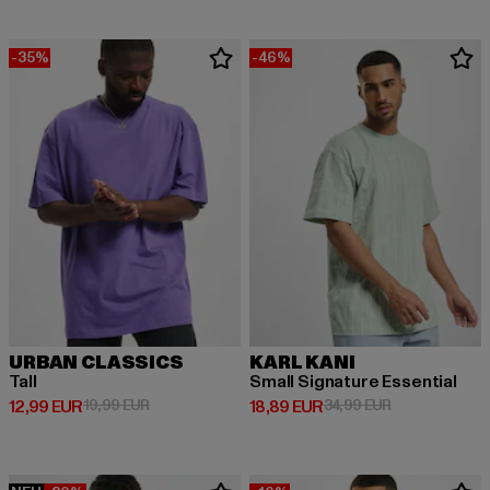
-35%
-46%
URBAN CLASSICS
KARL KANI
Tall
Small Signature Essential
Derzeitiger Preis: 12,99 EUR
Aktionspreis: 19,99 EUR
Derzeitiger Preis: 18,89 EUR
Aktionspreis: 
12,99 EUR
19,99 EUR
18,89 EUR
34,99 EUR