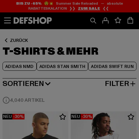
BIS ZU -65%
😲💥 Summer Sale Reloaded — absolute
Zum
Zum
Zum
RABATTESKALATION ❯❯
ZUM SALE
❮❮
Inhalt
Fußzeile
Produktraster
springen
springen
springen
ZURÜCK
T-SHIRTS & MEHR
ADIDAS NMD
ADIDAS STAN SMITH
ADIDAS SWIFT RUN
SORTIEREN
FILTER
BELIEBTESTE
4,040 ARTIKEL
NEU
-30%
NEU
-30%