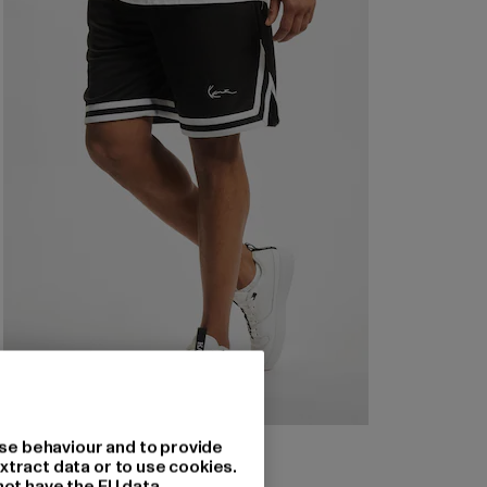
KARL KANI
se behaviour and to provide
Signature Mesh
xtract data or to use cookies.
not have the EU data