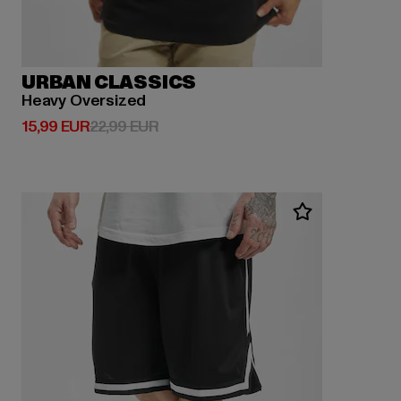
URBAN CLASSICS
Heavy Oversized
Derzeitiger Preis: 15,99 EUR
Aktionspreis: 22,99 EUR
15,99 EUR
22,99 EUR