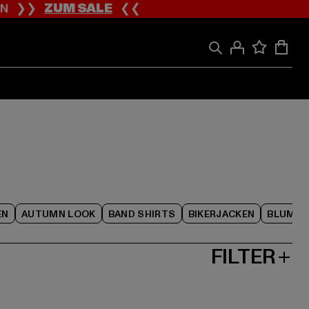
ION ❯❯
ZUM SALE
❮❮
EN
AUTUMN LOOK
BAND SHIRTS
BIKERJACKEN
BLUME
FILTER