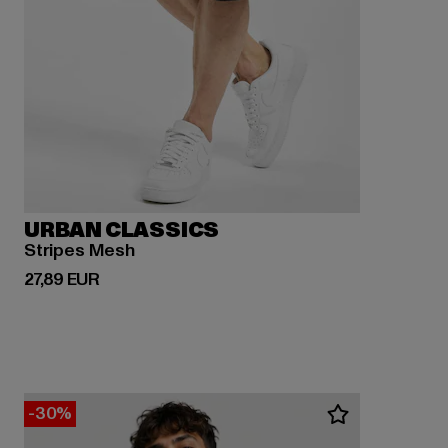
URBAN CLASSICS
Stripes Mesh
Derzeitiger Preis: 27,89 EUR
27,89 EUR
-30%