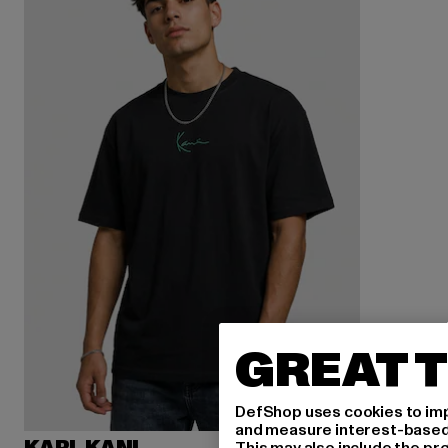
GREAT T
DefShop uses cookies to imp
and measure interest-based c
This may also include the pr