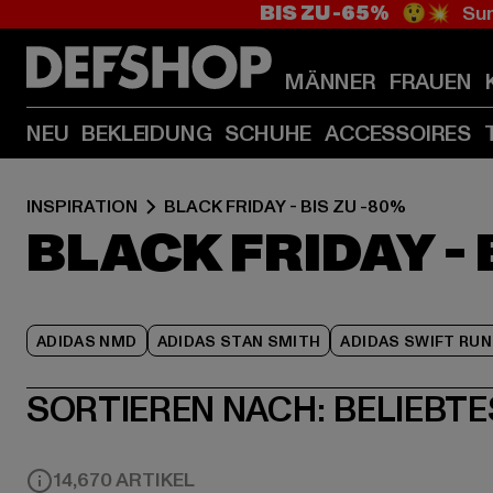
BIS ZU -65%
😲💥 Sum
MÄNNER
FRAUEN
NEU
BEKLEIDUNG
SCHUHE
ACCESSOIRES
INSPIRATION
BLACK FRIDAY - BIS ZU -80%
BLACK FRIDAY - 
ADIDAS NMD
ADIDAS STAN SMITH
ADIDAS SWIFT RUN
SORTIEREN NACH:
BELIEBTE
14,670 ARTIKEL