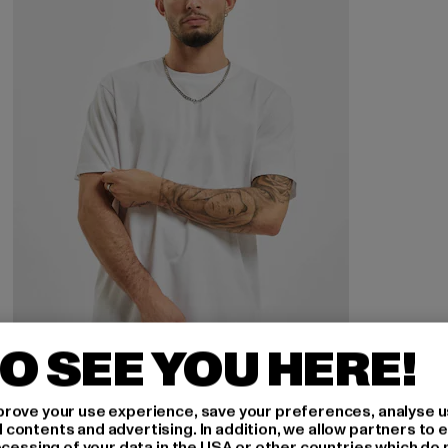
O SEE YOU HERE!
URBAN CLASSICS
rove your use experience, save your preferences, analyse u
Basic
ontents and advertising. In addition, we allow partners to e
ocessing of your data in the USA or other countries which do 