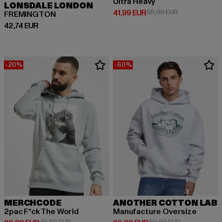
Ultra Heavy
LONSDALE LONDON
Derzeitiger Preis: 41,99 EUR
Aktionspreis: 
41,99 EUR
59,99 EUR
FREMINGTON
Derzeitiger Preis: 42,74 EUR
42,74 EUR
-20%
-60%
MERCHCODE
ANOTHER COTTON LAB
2pac F*ck The World
Manufacture Oversize
Aktionspreis: 49,99 EUR
Aktionspreis: