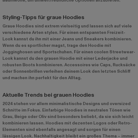
Baumwolle, um umweltfreundliche Optionen anzubieten.
Styling-Tipps für graue Hoodies
Graue Hoodies sind extrem vielseitig und lassen sich auf viele
verschiedene Arten stylen. Für einen entspannten Freizeit-
Look kannst du ihn mit einer Jeans und Sneakers kombinieren.
Wenn du es sportlicher magst, trage den Hoodie mit
Jogginghosen und Sportschuhen. Für einen coolen Streetwear-
Look kannst du den grauen Hoodie mit einer Lederjacke und
robusten Boots kombinieren. Accessoires wie Caps, Rucksäcke
oder Sonnenbrillen verleihen deinem Look den letzten Schliff
und machen ihn perfekt für den Alltag.
Aktuelle Trends bei grauen Hoodies
2024 stehen vor allem minimalistische Designs und oversized
Schnitte im Fokus. Einfarbige Hoodies in neutralen Tönen wie
Grau, Beige oder Oliv sind besonders beliebt, da sie sich leicht
kombinieren lassen. Hoodies mit dezenten Logos oder Retro-
Elementen sind ebenfalls angesagt und sorgen für einen
lässigen Look. Nachhaltigkeit bleibt ein großes Thema – immer