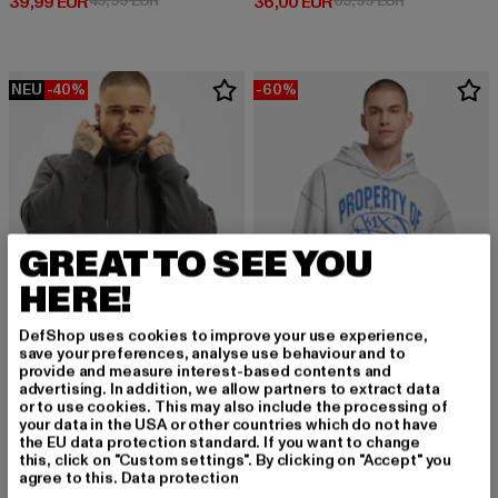
Derzeitiger Preis: 39,99 EUR
Derzeitiger Preis: 36,00 EUR
39,99 EUR
49,99 EUR
36,00 EUR
89,99 EUR
NEU
-40%
-60%
GREAT TO SEE YOU
HERE!
DefShop uses cookies to improve your use experience,
save your preferences, analyse use behaviour and to
provide and measure interest-based contents and
advertising. In addition, we allow partners to extract data
URBAN CLASSICS
or to use cookies. This may also include the processing of
Blank
your data in the USA or other countries which do not have
K1X
Derzeitiger Preis: 35,99 EUR
Aktionspreis: 59,99 EUR
35,99 EUR
59,99 EUR
the EU data protection standard. If you want to change
Property
this, click on "Custom settings". By clicking on "Accept" you
Derzeitiger Preis: 28,00 EUR
Aktionspreis:
28,00 EUR
69,99 EUR
agree to this.
Data protection