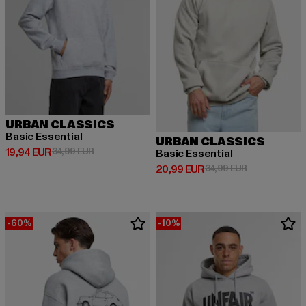
URBAN CLASSICS
Basic Essential
URBAN CLASSICS
Derzeitiger Preis: 19,94 EUR
Aktionspreis: 34,99 EUR
19,94 EUR
34,99 EUR
Basic Essential
Derzeitiger Preis: 20,99 EUR
Aktionspreis:
20,99 EUR
34,99 EUR
-60%
-10%