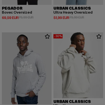
PEGADOR
URBAN CLASSICS
Bovec Oversized
Ultra Heavy Oversized
Derzeitiger Preis: 69,59 EUR
Aktionspreis: 79,99 EUR
Derzeitiger Preis: 51,99 EUR
Aktionspreis: 
69,59 EUR
79,99 EUR
51,99 EUR
79,99 EUR
-30%
URBAN CLASSICS