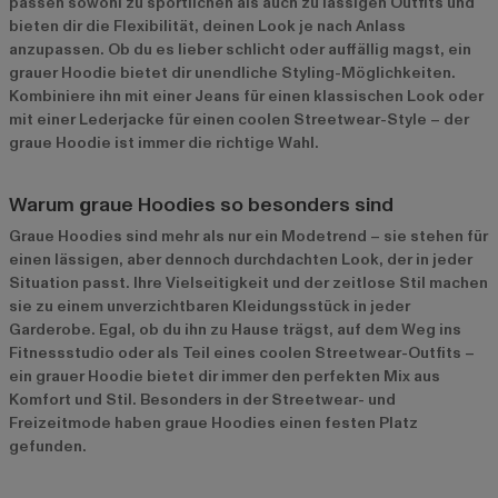
passen sowohl zu sportlichen als auch zu lässigen Outfits und
bieten dir die Flexibilität, deinen Look je nach Anlass
anzupassen. Ob du es lieber schlicht oder auffällig magst, ein
grauer Hoodie bietet dir unendliche Styling-Möglichkeiten.
Kombiniere ihn mit einer Jeans für einen klassischen Look oder
mit einer Lederjacke für einen coolen Streetwear-Style – der
graue Hoodie ist immer die richtige Wahl.
Warum graue Hoodies so besonders sind
Graue Hoodies sind mehr als nur ein Modetrend – sie stehen für
einen lässigen, aber dennoch durchdachten Look, der in jeder
Situation passt. Ihre Vielseitigkeit und der zeitlose Stil machen
sie zu einem unverzichtbaren Kleidungsstück in jeder
Garderobe. Egal, ob du ihn zu Hause trägst, auf dem Weg ins
Fitnessstudio oder als Teil eines coolen Streetwear-Outfits –
ein grauer Hoodie bietet dir immer den perfekten Mix aus
Komfort und Stil. Besonders in der Streetwear- und
Freizeitmode haben graue Hoodies einen festen Platz
gefunden.