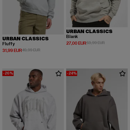
URBAN CLASSICS
Blank
URBAN CLASSICS
Derzeitiger Preis: 27,00 EUR
Aktionspreis:
27,00 EUR
59,99 EUR
Fluffy
Derzeitiger Preis: 31,99 EUR
Aktionspreis: 49,99 EUR
31,99 EUR
49,99 EUR
-26%
-24%