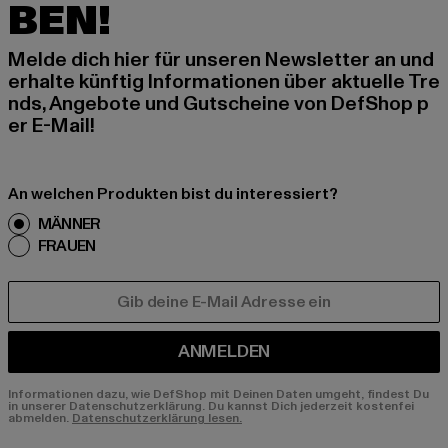
BEN!
Melde dich hier für unseren Newsletter an und
erhalte künftig Informationen über aktuelle Tre
nds, Angebote und Gutscheine von DefShop p
er E-Mail!
An welchen Produkten bist du interessiert?
MÄNNER
FRAUEN
E-MAIL
ANMELDEN
Informationen dazu, wie DefShop mit Deinen Daten umgeht, findest Du
in unserer Datenschutzerklärung. Du kannst Dich jederzeit kostenfei
abmelden.
Datenschutzerklärung lesen.