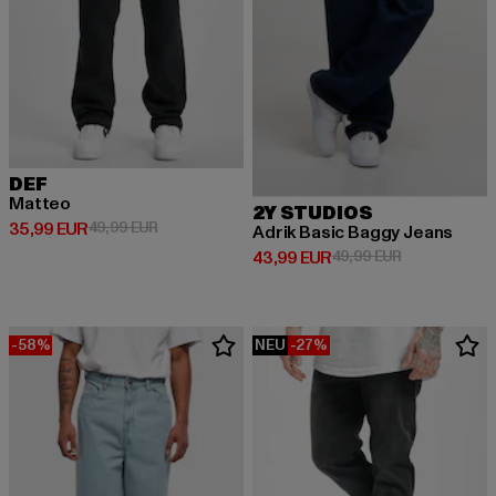
DEF
Matteo
2Y STUDIOS
Derzeitiger Preis: 35,99 EUR
Aktionspreis: 49,99 EUR
35,99 EUR
49,99 EUR
Adrik Basic Baggy Jeans
Derzeitiger Preis: 43,99 EUR
Aktionspreis:
43,99 EUR
49,99 EUR
-58%
NEU
-27%