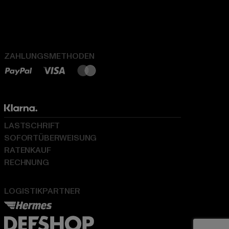
ZAHLUNGSMETHODEN
LASTSCHRIFT
SOFORTÜBERWEISUNG
RATENKAUF
RECHNUNG
LOGISTIKPARTNER