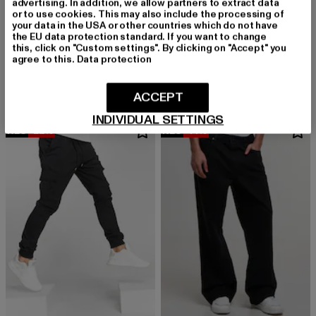
advertising. In addition, we allow partners to extract data
or to use cookies. This may also include the processing of
your data in the USA or other countries which do not have
the EU data protection standard. If you want to change
KARL KANI
2Y PREMIUM
this, click on "Custom settings". By clicking on "Accept" you
KMI-PL063-090-13 KK Retro Baggy Workwear Denim
Jaden
agree to this.
Data protection
Derzeitiger Preis: 62,09 EUR
Aktionspreis: 89,99 EUR
Derzeitiger Preis: 21,99 EUR
Aktionspreis: 
62,09 EUR
89,99 EUR
21,99 EUR
39,99 EUR
ACCEPT
INDIVIDUAL SETTINGS
NEU
-22%
NEU
-14%