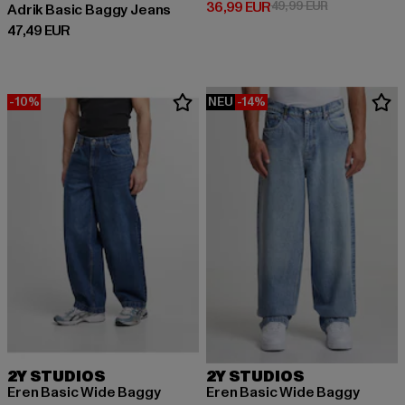
Derzeitiger Preis: 36,99 EUR
Aktionspreis:
36,99 EUR
49,99 EUR
Adrik Basic Baggy Jeans
Derzeitiger Preis: 47,49 EUR
47,49 EUR
-10%
NEU
-14%
2Y STUDIOS
2Y STUDIOS
Eren Basic Wide Baggy
Eren Basic Wide Baggy