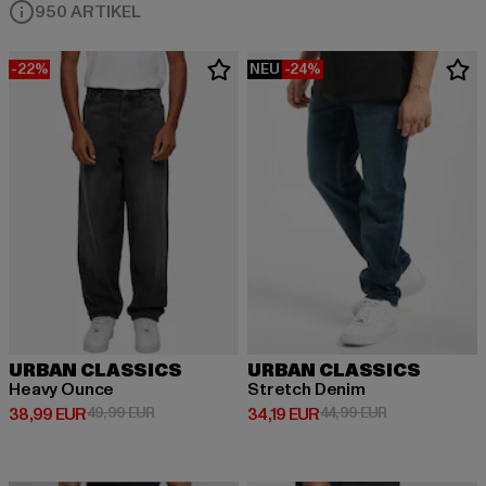
950 ARTIKEL
-22%
NEU
-24%
URBAN CLASSICS
URBAN CLASSICS
Heavy Ounce
Stretch Denim
Derzeitiger Preis: 38,99 EUR
Aktionspreis: 49,99 EUR
Derzeitiger Preis: 34,19 EUR
Aktionspreis: 
38,99 EUR
49,99 EUR
34,19 EUR
44,99 EUR