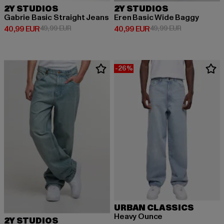
2Y STUDIOS
2Y STUDIOS
Gabrie Basic Straight Jeans
Eren Basic Wide Baggy
Derzeitiger Preis: 40,99 EUR
Aktionspreis: 49,99 EUR
Derzeitiger Preis: 40,99 EUR
Aktionspreis:
40,99 EUR
49,99 EUR
40,99 EUR
49,99 EUR
-26%
URBAN CLASSICS
Heavy Ounce
2Y STUDIOS