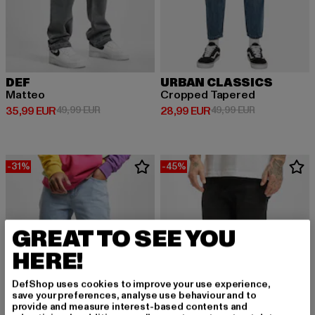
DEF
URBAN CLASSICS
Matteo
Cropped Tapered
Derzeitiger Preis: 35,99 EUR
Aktionspreis: 49,99 EUR
Derzeitiger Preis: 28,99 EUR
Aktionspreis:
35,99 EUR
49,99 EUR
28,99 EUR
49,99 EUR
-31%
-45%
GREAT TO SEE YOU
HERE!
DefShop uses cookies to improve your use experience,
save your preferences, analyse use behaviour and to
provide and measure interest-based contents and