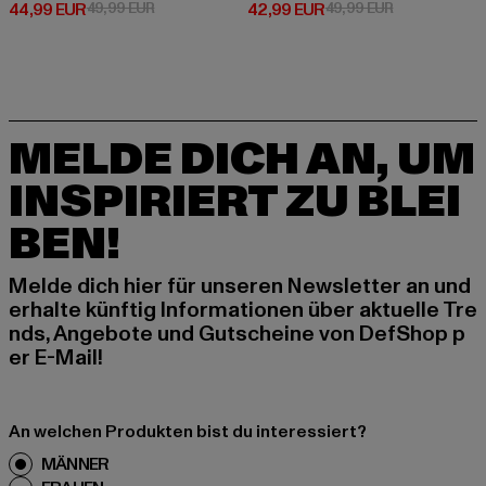
Derzeitiger Preis: 44,99 EUR
Aktionspreis: 49,99 EUR
Derzeitiger Preis: 42,99 EUR
Aktionspreis:
44,99 EUR
49,99 EUR
42,99 EUR
49,99 EUR
MELDE DICH AN, UM
INSPIRIERT ZU BLEI
BEN!
Melde dich hier für unseren Newsletter an und
erhalte künftig Informationen über aktuelle Tre
nds, Angebote und Gutscheine von DefShop p
er E-Mail!
An welchen Produkten bist du interessiert?
MÄNNER