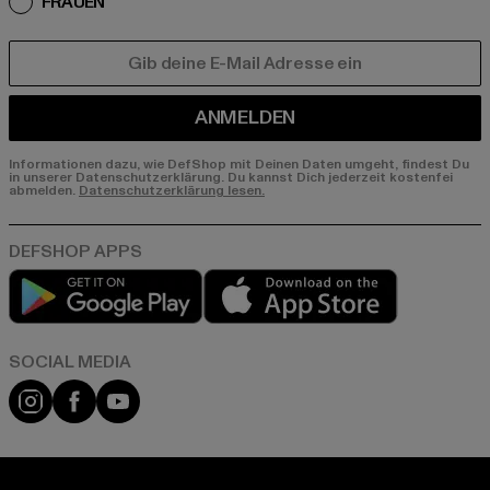
FRAUEN
E-MAIL
ANMELDEN
Informationen dazu, wie DefShop mit Deinen Daten umgeht, findest Du
in unserer Datenschutzerklärung. Du kannst Dich jederzeit kostenfei
abmelden.
Datenschutzerklärung lesen.
Play market
App store
Instagram
Facebook
YouTube