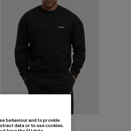
MISTER TEE UPSCALE
se behaviour and to provide
Core EMB Oversize
xtract data or to use cookies.
not have the EU data