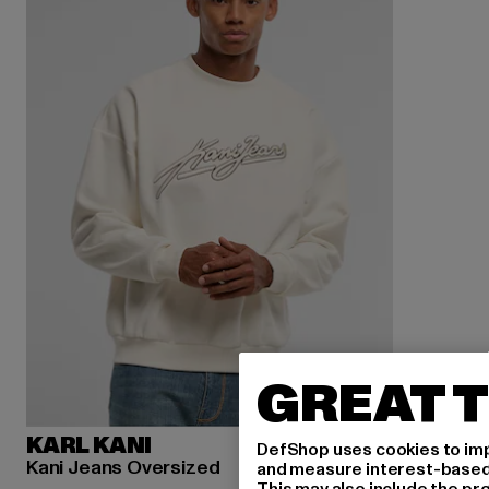
GREAT T
KARL KANI
DefShop uses cookies to imp
Kani Jeans Oversized
and measure interest-based c
This may also include the pr