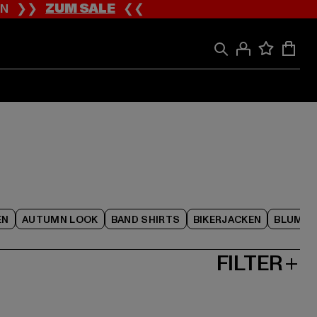
ION ❯❯
ZUM SALE
❮❮
EN
AUTUMN LOOK
BAND SHIRTS
BIKERJACKEN
BLUME
FILTER