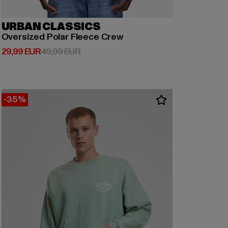
URBAN CLASSICS
Oversized Polar Fleece Crew
Derzeitiger Preis: 29,99 EUR
Aktionspreis: 49,99 EUR
29,99 EUR
49,99 EUR
-35%