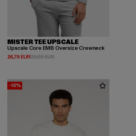
MISTER TEE UPSCALE
Upscale Core EMB Oversize Crewneck
Derzeitiger Preis: 26,79 EUR
Aktionspreis: 39,99 EUR
26,79 EUR
39,99 EUR
-16%