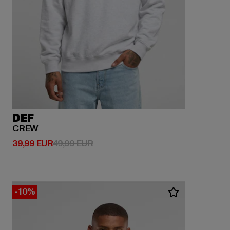
DEF
CREW
Derzeitiger Preis: 39,99 EUR
Aktionspreis: 49,99 EUR
39,99 EUR
49,99 EUR
-10%