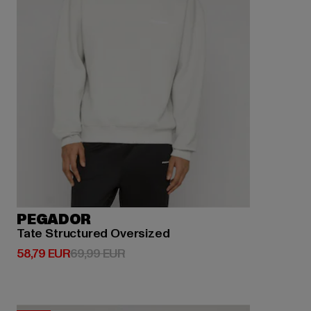
PEGADOR
Tate Structured Oversized
Derzeitiger Preis: 58,79 EUR
Aktionspreis: 69,99 EUR
58,79 EUR
69,99 EUR