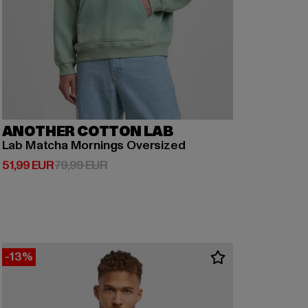
ANOTHER COTTON LAB
Lab Matcha Mornings Oversized
Derzeitiger Preis: 51,99 EUR
Aktionspreis: 79,99 EUR
51,99 EUR
79,99 EUR
-13%