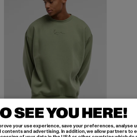
O SEE YOU HERE!
KARL KANI
rove your use experience, save your preferences, analyse u
Small Signature Essential OS
ontents and advertising. In addition, we allow partners to e
ocessing of your data in the USA or other countries which do 