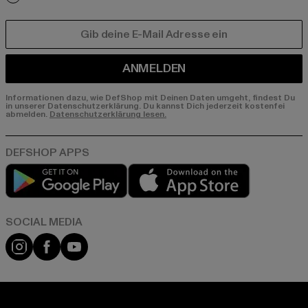
E-MAIL
ANMELDEN
Informationen dazu, wie DefShop mit Deinen Daten umgeht, findest Du
in unserer Datenschutzerklärung. Du kannst Dich jederzeit kostenfei
abmelden.
Datenschutzerklärung lesen.
Play market
App store
Instagram
Facebook
YouTube