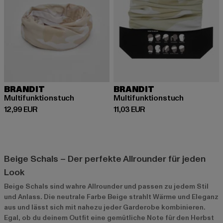
BRANDIT
BRANDIT
Multifunktionstuch
Multifunktionstuch
Derzeitiger Preis: 12,99 EUR
Derzeitiger Preis: 11,03 EUR
12,99 EUR
11,03 EUR
Beige Schals – Der perfekte Allrounder für jeden
Look
Beige Schals sind wahre Allrounder und passen zu jedem Stil
und Anlass. Die neutrale Farbe Beige strahlt Wärme und Eleganz
aus und lässt sich mit nahezu jeder Garderobe kombinieren.
Egal, ob du deinem Outfit eine gemütliche Note für den Herbst