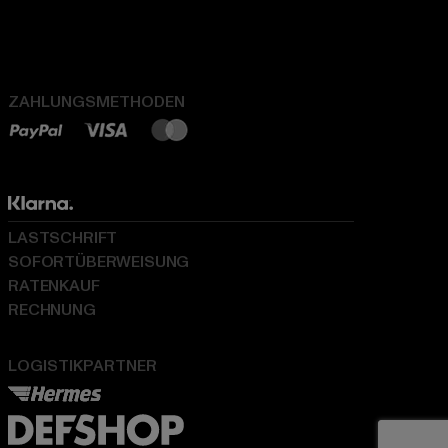
ZAHLUNGSMETHODEN
LASTSCHRIFT
SOFORTÜBERWEISUNG
RATENKAUF
RECHNUNG
LOGISTIKPARTNER