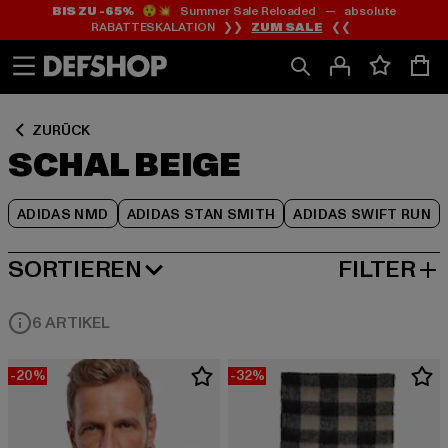
BIS ZU -65%
😲💥 Summer Sale Reloaded — absolute
Zum
Zum
Zum
RABATTESKALATION ❯❯
ZUM SALE
❮❮
Inhalt
Fußzeile
Produktraster
springen
springen
springen
ZURÜCK
SCHAL BEIGE
ADIDAS NMD
ADIDAS STAN SMITH
ADIDAS SWIFT RUN
SORTIEREN
FILTER
BELIEBTESTE
6 ARTIKEL
-20%
-32%