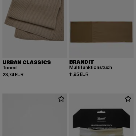
BRANDIT
URBAN CLASSICS
Multifunktionstuch
Toned
Derzeitiger Preis: 11,95 EUR
11,95 EUR
Derzeitiger Preis: 23,74 EUR
23,74 EUR