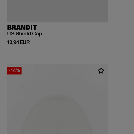
BRANDIT
US Shield Cap
Derzeitiger Preis: 13,94 EUR
13,94 EUR
-14%