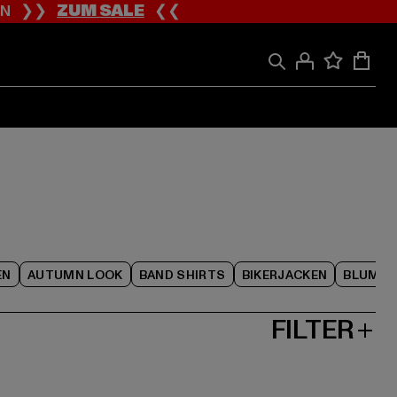
ION ❯❯
ZUM SALE
❮❮
EN
AUTUMN LOOK
BAND SHIRTS
BIKERJACKEN
BLUME
FILTER