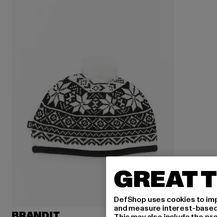
GREAT T
DefShop uses cookies to imp
and measure interest-based c
BRANDIT
This may also include the pr