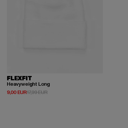
FLEXFIT
Heavyweight Long
Derzeitiger Preis: 9,00 EUR
Aktionspreis: 17,99 EUR
9,00 EUR
17,99 EUR