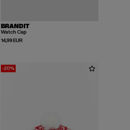
BRANDIT
Watch Cap
Derzeitiger Preis: 14,99 EUR
14,99 EUR
-20%