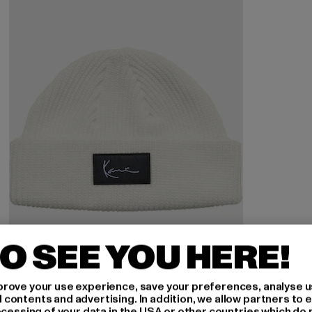
O SEE YOU HERE!
rove your use experience, save your preferences, analyse u
ontents and advertising. In addition, we allow partners to e
KARL KANI
ocessing of your data in the USA or other countries which do 