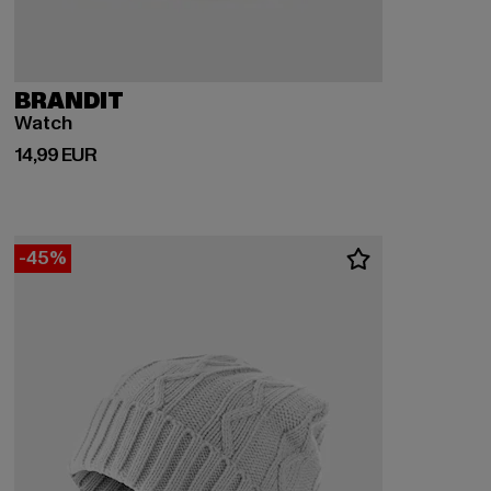
BRANDIT
Watch
Derzeitiger Preis: 14,99 EUR
14,99 EUR
-45%