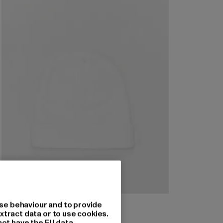
MSTRDS
se behaviour and to provide
Short Cuff
xtract data or to use cookies.
not have the EU data