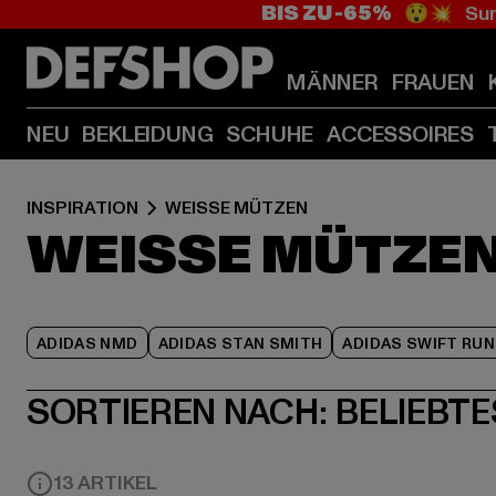
BIS ZU -65%
😲💥 Sum
MÄNNER
FRAUEN
NEU
BEKLEIDUNG
SCHUHE
ACCESSOIRES
INSPIRATION
WEISSE MÜTZEN
WEISSE MÜTZE
ADIDAS NMD
ADIDAS STAN SMITH
ADIDAS SWIFT RUN
SORTIEREN NACH:
BELIEBTE
13 ARTIKEL