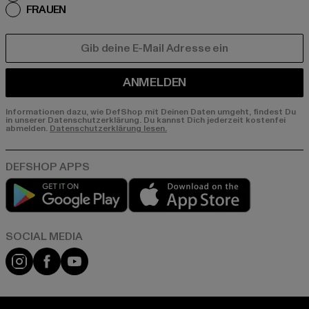
FRAUEN
E-MAIL
ANMELDEN
Informationen dazu, wie DefShop mit Deinen Daten umgeht, findest Du
in unserer Datenschutzerklärung. Du kannst Dich jederzeit kostenfei
abmelden.
Datenschutzerklärung lesen.
Play market
App store
Instagram
Facebook
YouTube