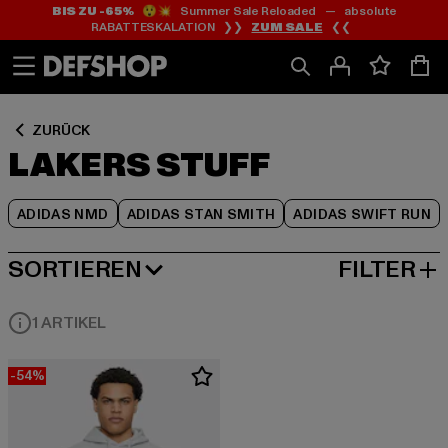
BIS ZU -65%
😲💥 Summer Sale Reloaded — absolute
Zum
Zum
Zum
RABATTESKALATION ❯❯
ZUM SALE
❮❮
Inhalt
Fußzeile
Produktraster
springen
springen
springen
ZURÜCK
LAKERS STUFF
ADIDAS NMD
ADIDAS STAN SMITH
ADIDAS SWIFT RUN
SORTIEREN
FILTER
BELIEBTESTE
1 ARTIKEL
-54%