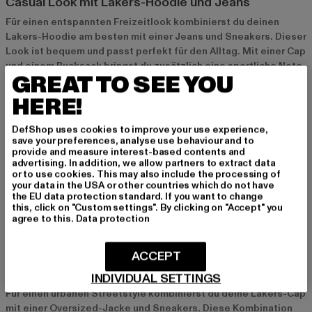
Casual Look mit Lakers-Hoodie und Jeans
Für einen entspannten Freizeitlook kombinierst du deinen
Lakers-Hoodie am besten mit einer Jeans und Sneakers. Dieser
Look ist bequem und passt perfekt für den Alltag. Mit einer Cap
und einem Rucksack bringst du zusätzlich eine sportliche Note
GREAT TO SEE YOU
in dein Outfit und zeigst deinen Teamgeist auf coole Weise.
HERE!
Sportlicher Style mit Lakers-T-Shirt und
DefShop uses cookies to improve your use experience,
Jogginghose
save your preferences, analyse use behaviour and to
provide and measure interest-based contents and
Ein sportlicher Look gelingt dir, wenn du das Lakers-T-Shirt mit
advertising. In addition, we allow partners to extract data
einer Jogginghose und Sneakers kombinierst. Dieser Style ist
or to use cookies. This may also include the processing of
your data in the USA or other countries which do not have
ideal für Freizeitaktivitäten und bringt deine Leidenschaft für
the EU data protection standard. If you want to change
dein Team perfekt zur Geltung. Besonders gut passen die
this, click on "Custom settings". By clicking on "Accept" you
sportlichen Designs von Nike und Jordan.
agree to this.
Data protection
Urban Streetstyle mit Lakers-Cap und Oversized-
ACCEPT
Jacke
INDIVIDUAL SETTINGS
Für einen urbanen Streetstyle kombinierst du deine Lakers-Cap
mit einer Oversized-Jacke und Sneakers. Diese Kombination