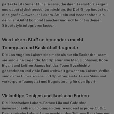
perfekte Statement für alle Fans, die ihren Teamstolz zeigen
und dabei stylish aussehen möchten. Bei Def-Shop findest du
eine große Auswahl an Lakers-Artikeln und Accessoires, die
dein Fan-Outfit komplett machen und sich leicht in deinen
Streetstyle integrieren lassen.
Was Lakers Stuff so besonders macht
Teamgeist und Basketball-Legende
Die Los Angeles Lakers sind mehr als nur ein Basketballteam –
sie sind eine Legende. Mit Spielern wie Magic Johnson, Kobe
Bryant und LeBron James hat das Team Geschichte
geschrieben und viele Fans weltweit gewonnen. Lakers-Artikel
sind daher für viele Fans und Sportbegeisterte ein Muss und
verkörpern Teamgeist und Begeisterung für den Sport.
Vielseitige Designs und ikonische Farben
Die klassischen Lakers-Farben Lila und Gold sind
unverwechselbar und bringen den Teamgeist in jedes Outfit.
Das ikonische Lakers-Logo macht jedes Teil zum Blickfang und