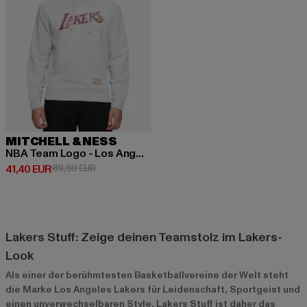
MITCHELL & NESS
NBA Team Logo - Los Angeles Lakers
Derzeitiger Preis: 41,40 EUR
Aktionspreis: 89,99 EUR
41,40 EUR
89,99 EUR
Lakers Stuff: Zeige deinen Teamstolz im Lakers-
Look
Als einer der berühmtesten Basketballvereine der Welt steht
die Marke Los Angeles Lakers für Leidenschaft, Sportgeist und
einen unverwechselbaren Style. Lakers Stuff ist daher das