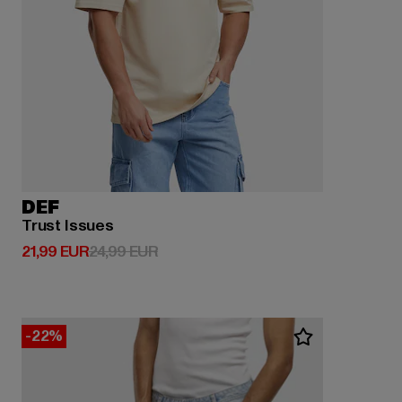
DEF
Trust Issues
Derzeitiger Preis: 21,99 EUR
Aktionspreis: 24,99 EUR
21,99 EUR
24,99 EUR
-22%