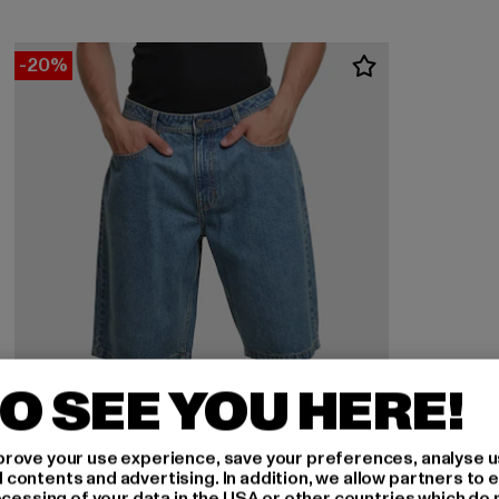
-20%
O SEE YOU HERE!
rove your use experience, save your preferences, analyse u
ontents and advertising. In addition, we allow partners to e
ocessing of your data in the USA or other countries which do 