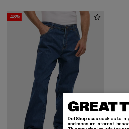
-48%
GREAT T
DefShop uses cookies to imp
and measure interest-based c
This may also include the pr