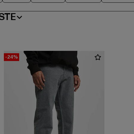
STE
-24%