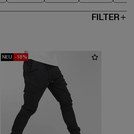
FILTER
NEU
-18%