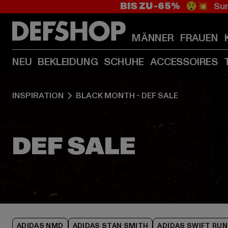
BIS ZU -65%
😲💥 Sum
MÄNNER
FRAUEN
NEU
BEKLEIDUNG
SCHUHE
ACCESSOIRES
INSPIRATION
BLACK MONTH - DEF SALE
ADIDAS NMD
ADIDAS STAN SMITH
ADIDAS SWIFT RUN