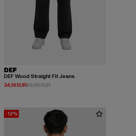
DEF
DEF Wood Straight Fit Jeans
Derzeitiger Preis: 34,19 EUR
Aktionspreis: 59,99 EUR
34,19 EUR
59,99 EUR
-12%