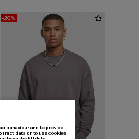
-20%
se behaviour and to provide
xtract data or to use cookies.
not have the EU data