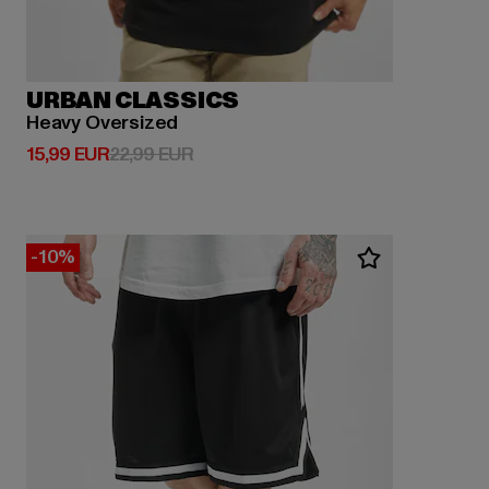
URBAN CLASSICS
Heavy Oversized
Derzeitiger Preis: 15,99 EUR
Aktionspreis: 22,99 EUR
15,99 EUR
22,99 EUR
-10%