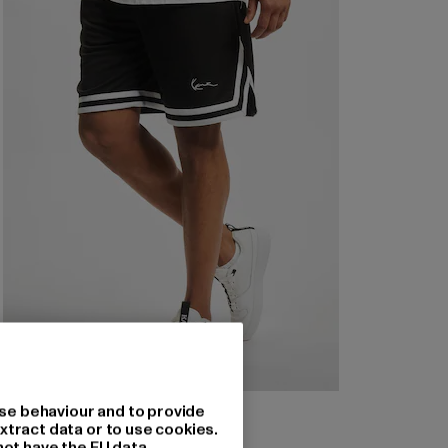
KARL KANI
se behaviour and to provide
Signature Mesh
xtract data or to use cookies.
not have the EU data