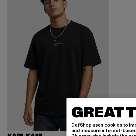
GREAT T
DefShop uses cookies to imp
and measure interest-based c
This may also include the pr