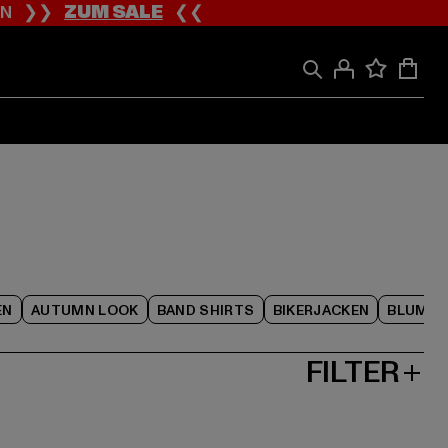
ION ❯❯
ZUM SALE
❮❮
EN
AUTUMN LOOK
BAND SHIRTS
BIKERJACKEN
BLUME
FILTER