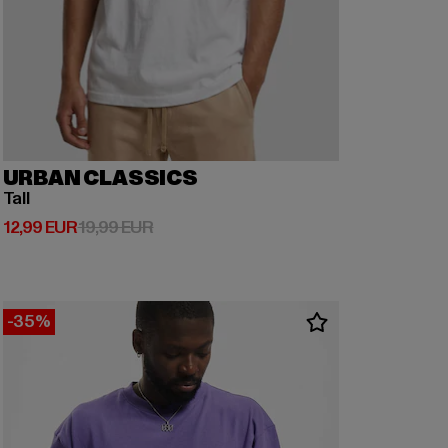
URBAN CLASSICS
Tall
Derzeitiger Preis: 12,99 EUR
Aktionspreis: 19,99 EUR
12,99 EUR
19,99 EUR
-35%