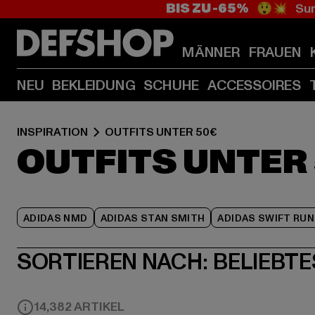
BIS ZU -65%
😲💥 Sum
MÄNNER
FRAUEN
NEU
BEKLEIDUNG
SCHUHE
ACCESSOIRES
INSPIRATION
OUTFITS UNTER 50€
OUTFITS UNTER
ADIDAS NMD
ADIDAS STAN SMITH
ADIDAS SWIFT RUN
SORTIEREN NACH:
BELIEBTE
14,382 ARTIKEL