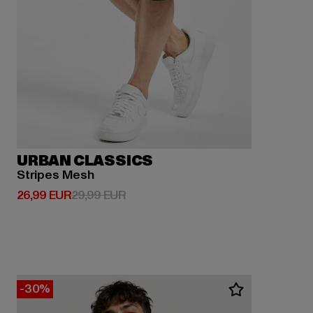
URBAN CLASSICS
Stripes Mesh
Derzeitiger Preis: 26,99 EUR
Aktionspreis: 29,99 EUR
26,99 EUR
29,99 EUR
-30%