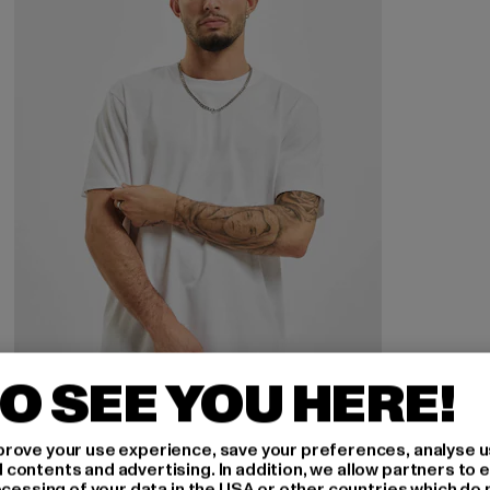
O SEE YOU HERE!
URBAN CLASSICS
rove your use experience, save your preferences, analyse u
Basic
ontents and advertising. In addition, we allow partners to e
ocessing of your data in the USA or other countries which do 