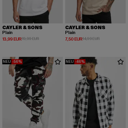
CAYLER & SONS
CAYLER & SONS
Plain
Plain
Derzeitiger Preis: 13,99 EUR
Aktionspreis: 19,99 EUR
Derzeitiger Preis: 7,50 EUR
Aktionspreis: 14
13,99 EUR
19,99 EUR
7,50 EUR
14,99 EUR
NEU
-56%
NEU
-46%