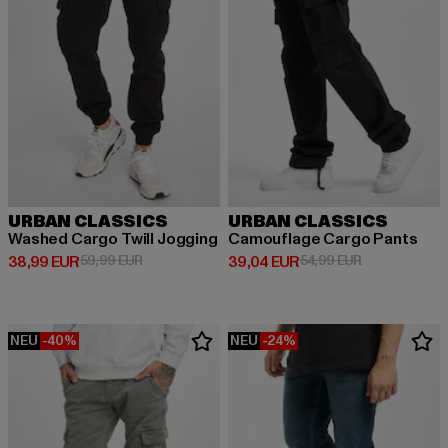
URBAN CLASSICS
URBAN CLASSICS
Washed Cargo Twill Jogging
Camouflage Cargo Pants
Derzeitiger Preis: 38,99 EUR
Aktionspreis: 59,99 EUR
Derzeitiger Preis: 39,04 EUR
Aktionspreis:
38,99 EUR
59,99 EUR
39,04 EUR
54,99 EUR
NEU
-40%
NEU
-24%