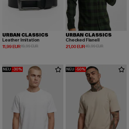
URBAN CLASSICS
URBAN CLASSICS
Leather Imitation
Checked Flanell
Derzeitiger Preis: 11,99 EUR
Aktionspreis: 19,99 EUR
Derzeitiger Preis: 21,00 EUR
Aktionspreis: 
11,99 EUR
19,99 EUR
21,00 EUR
49,99 EUR
NEU
-30%
NEU
-50%