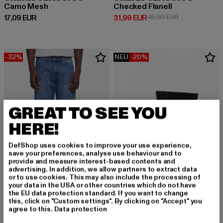
Camo Mesh
Checked Flanell
Derzeitiger Preis: 17,09 EUR
Derzeitiger Preis: 31,99 EUR
Aktionspreis: 
17,09 EUR
31,99 EUR
49,99 EUR
-32%
NEU
-20%
GREAT TO SEE YOU
HERE!
DefShop uses cookies to improve your use experience,
save your preferences, analyse use behaviour and to
provide and measure interest-based contents and
advertising. In addition, we allow partners to extract data
or to use cookies. This may also include the processing of
your data in the USA or other countries which do not have
the EU data protection standard. If you want to change
URBAN CLASSICS
URBAN CLASSICS
this, click on "Custom settings". By clicking on "Accept" you
Heavy Ounce
3-Pack Sport
agree to this.
Data protection
Derzeitiger Preis: 33,99 EUR
Aktionspreis: 49,99 EUR
Derzeitiger Preis: 11,99 EUR
Aktionspreis: 1
33,99 EUR
49,99 EUR
11,99 EUR
14,99 EUR