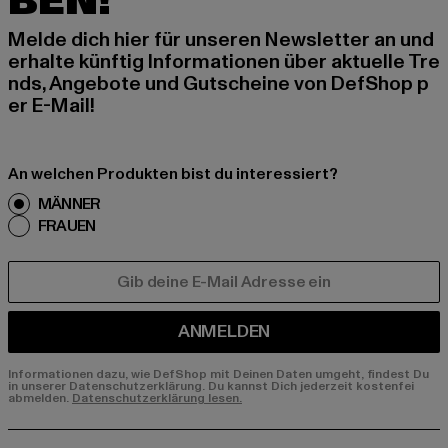
BEN!
Melde dich hier für unseren Newsletter an und
erhalte künftig Informationen über aktuelle Tre
nds, Angebote und Gutscheine von DefShop p
er E-Mail!
An welchen Produkten bist du interessiert?
MÄNNER
FRAUEN
E-MAIL
ANMELDEN
Informationen dazu, wie DefShop mit Deinen Daten umgeht, findest Du
in unserer Datenschutzerklärung. Du kannst Dich jederzeit kostenfei
abmelden.
Datenschutzerklärung lesen.