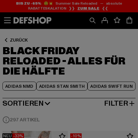
BIS ZU -65%
😲💥 Summer Sale Reloaded — absolute
Zum
Zum
Zum
RABATTESKALATION ❯❯
ZUM SALE
❮❮
Inhalt
Fußzeile
Produktraster
springen
springen
springen
ZURÜCK
BLACK FRIDAY
RELOADED - ALLES FÜR
DIE HÄLFTE
ADIDAS NMD
ADIDAS STAN SMITH
ADIDAS SWIFT RUN
SORTIEREN
FILTER
BELIEBTESTE
297 ARTIKEL
NEU
-33%
-10%