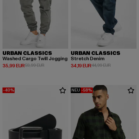
URBAN CLASSICS
URBAN CLASSICS
Washed Cargo Twill Jogging
Stretch Denim
Derzeitiger Preis: 35,99 EUR
Aktionspreis: 59,99 EUR
Derzeitiger Preis: 34,19 EUR
Aktionspreis: 
35,99 EUR
59,99 EUR
34,19 EUR
44,99 EUR
-40%
NEU
-58%