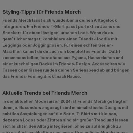
Styling-Tipps für Friends Merch
Friends Merch lässt sich wunderbar in deinen Alltagslook
integrieren. Ein Friends-T-Shirt passt perfekt zu Jeans und
Sneakers für einen lässigen, urbanen Look. Wenn du es
gemütlicher magst, kombiniere einen Friends-Hoodie mit
Leggings oder Jogginghosen. Für einen echten Serien-
Marathon kannst du dir auch ein komplettes Friends-Outfit
zusammenstellen, bestehend aus Pyjama, Hausschuhen und
einer kuscheligen Decke im Friends-Design. Accessoires wie
Tassen oder Kissen runden deinen Serienabend ab und bringen
das Friends-Feeling direkt nach Hause.
Aktuelle Trends bei Friends Merch
In der aktuellen Modesaison 2024 ist Friends Merch gefragter
denn je. Besonders angesagt sind minimalistische Designs mit
subtilen Anspielungen auf die Serie. T-Shirts mit kleinen,
dezenten Logos oder Zitaten sind ein großer Trend und lassen
sich leicht in den Alltag integrieren, ohne zu aufdringlich zu
wirken. Auch nachhaltige und umweltfreundliche Merchandise-