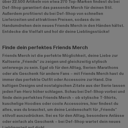
über 22.500 Artikeln von etwa 270 Top-Marken findest du bei
Def-Shop garantiert das passende Merch für deinen Stil.
Außerdem profitierst du bei Def-Shop von schnellen
Lieferzeiten und attraktiven Preisen, sodass du im
Handumdrehen dein neues Friends Merch in den Händen hältst.
Entdecke die Vielfalt und hol dir deine Lieblingsstücke!
Finde dein perfektes Friends Merch
Friends Merch ist die perfekte Möglichkeit, deine Liebe zur
Kultserie „Friends“ zu zeigen und gleichzeitig stylisch
unterwegs zu sein. Egal ob für den Alltag, Serien-Marathons
oder als Geschenk für andere Fans – mit Friends Merch hast du
immer das perfekte Outfit oder Accessoire zur Hand. Die
kultigen Designs und nostalgischen Zitate aus der Serie lassen
jeden Fan-Herz höher schlagen. Schau bei Def-Shop vorbei und
finde dein perfektes Friends Merch – ob stylische T-Shirts,
kuschelige Hoodies oder coole Accessoires, hier findest du
alles, was du brauchst, um deine Leidenschaft für „Friends“
stilvoll auszudrücken. Sei es für den Alltag, besondere Anlässe
oder einfach als Geschenk – bei Def-Shop wartet dein neues
Lieblingsteil auf dich!