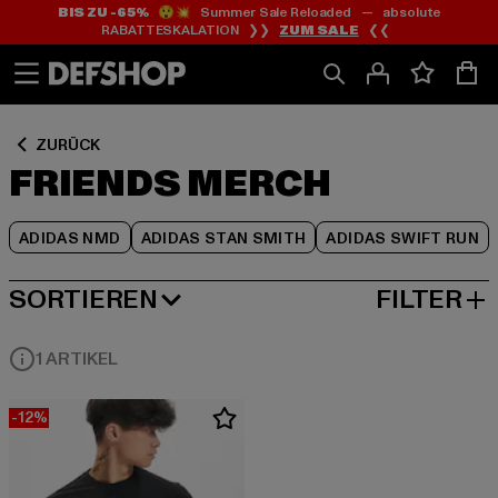
BIS ZU -65%
😲💥 Summer Sale Reloaded — absolute
Zum
Zum
Zum
RABATTESKALATION ❯❯
ZUM SALE
❮❮
Inhalt
Fußzeile
Produktraster
springen
springen
springen
ZURÜCK
FRIENDS MERCH
ADIDAS NMD
ADIDAS STAN SMITH
ADIDAS SWIFT RUN
SORTIEREN
FILTER
BELIEBTESTE
1 ARTIKEL
-12%