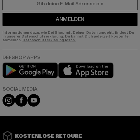
E-MAIL
ANMELDEN
Informationen dazu, wie DefShop mit Deinen Daten umgeht, findest Du
in unserer Datenschutzerklärung. Du kannst Dich jederzeit kostenfei
abmelden.
Datenschutzerklärung lesen.
Play market
App store
Instagram
Facebook
YouTube
KOSTENLOSE RETOURE