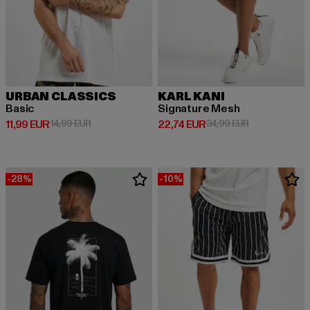
URBAN CLASSICS
KARL KANI
Basic
Signature Mesh
Derzeitiger Preis: 11,99 EUR
Aktionspreis: 14,99 EUR
Derzeitiger Preis: 22,74 EUR
Aktionspreis: 
11,99 EUR
14,99 EUR
22,74 EUR
34,99 EUR
-28%
-10%