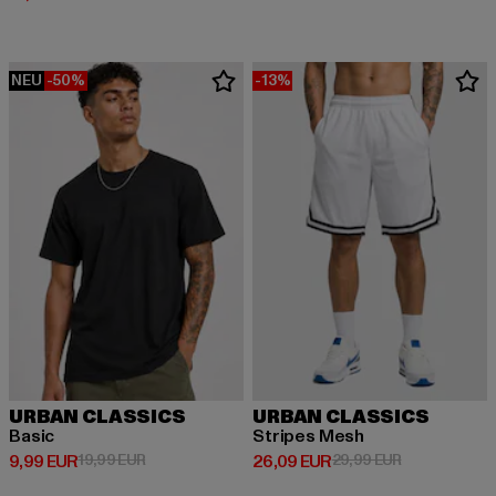
NEU
-50%
-13%
URBAN CLASSICS
URBAN CLASSICS
Basic
Stripes Mesh
Derzeitiger Preis: 9,99 EUR
Aktionspreis: 19,99 EUR
Derzeitiger Preis: 26,09 EUR
Aktionspreis:
9,99 EUR
19,99 EUR
26,09 EUR
29,99 EUR