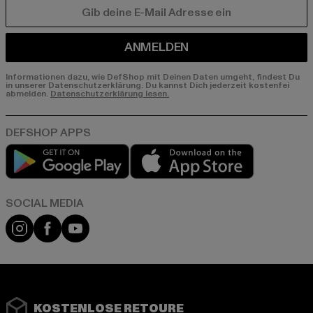
E-MAIL
ANMELDEN
Informationen dazu, wie DefShop mit Deinen Daten umgeht, findest Du
in unserer Datenschutzerklärung. Du kannst Dich jederzeit kostenfei
abmelden.
Datenschutzerklärung lesen.
Play market
App store
Instagram
Facebook
YouTube
KOSTENLOSE RETOURE