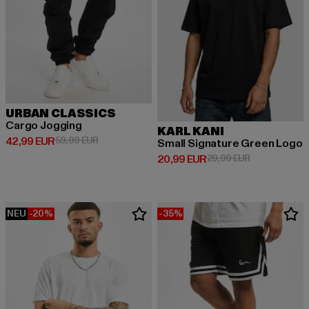
URBAN CLASSICS
Cargo Jogging
KARL KANI
Derzeitiger Preis: 42,99 EUR
Aktionspreis: 59,99 EUR
42,99 EUR
59,99 EUR
Small Signature Green Logo
Derzeitiger Preis: 20,99 EUR
Aktionspreis:
20,99 EUR
29,99 EUR
NEU
-20%
-35%