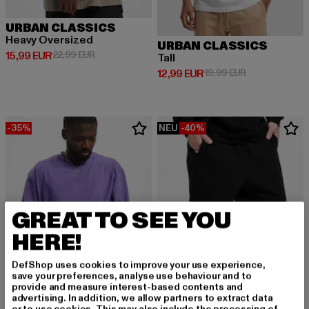
URBAN CLASSICS
Heavy Oversized
URBAN CLASSICS
Derzeitiger Preis: 15,99 EUR
Aktionspreis: 22,99 EUR
15,99 EUR
22,99 EUR
Tall
Derzeitiger Preis: 12,99 EUR
Aktionspreis: 
12,99 EUR
19,99 EUR
-35%
NEU
-40%
GREAT TO SEE YOU
HERE!
DefShop uses cookies to improve your use experience,
save your preferences, analyse use behaviour and to
provide and measure interest-based contents and
advertising. In addition, we allow partners to extract data