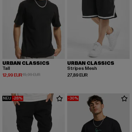
URBAN CLASSICS
URBAN CLASSICS
Tall
Stripes Mesh
Derzeitiger Preis: 12,99 EUR
Aktionspreis: 19,99 EUR
Derzeitiger Preis: 27,89 EUR
12,99 EUR
19,99 EUR
27,89 EUR
NEU
-28%
-30%