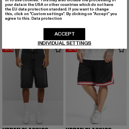
or to use cookies. This may also include the processing of
URBAN CLASSICS
your data in the USA or other countries which do not have
Tall
the EU data protection standard. If you want to change
this, click on "Custom settings". By clicking on "Accept" you
URBAN CLASSICS
Derzeitiger Preis: 12,99 EUR
Aktionspreis: 19,99 EUR
12,99 EUR
19,99 EUR
agree to this.
Data protection
Blank
Derzeitiger Preis: 29,99 EUR
Aktionspreis:
29,99 EUR
49,99 EUR
ACCEPT
INDIVIDUAL SETTINGS
-50%
-30%