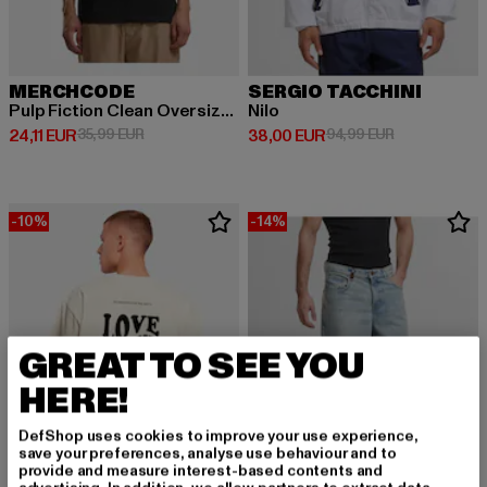
MERCHCODE
SERGIO TACCHINI
Pulp Fiction Clean Oversize Tee
Nilo
Derzeitiger Preis: 24,11 EUR
Aktionspreis: 35,99 EUR
Derzeitiger Preis: 38,00 EUR
Aktionspreis:
24,11 EUR
35,99 EUR
38,00 EUR
94,99 EUR
-10%
-14%
GREAT TO SEE YOU
HERE!
DefShop uses cookies to improve your use experience,
save your preferences, analyse use behaviour and to
provide and measure interest-based contents and