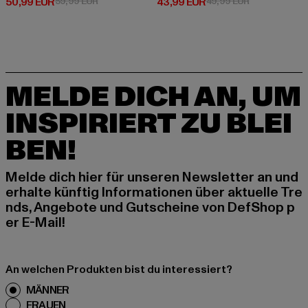
Derzeitiger Preis: 50,99 EUR
Aktionspreis: 59,99 EUR
Derzeitiger Preis: 43,99 EUR
Aktionspreis:
50,99 EUR
59,99 EUR
43,99 EUR
49,99 EUR
MELDE DICH AN, UM
INSPIRIERT ZU BLEI
BEN!
Melde dich hier für unseren Newsletter an und
erhalte künftig Informationen über aktuelle Tre
nds, Angebote und Gutscheine von DefShop p
er E-Mail!
An welchen Produkten bist du interessiert?
MÄNNER
FRAUEN