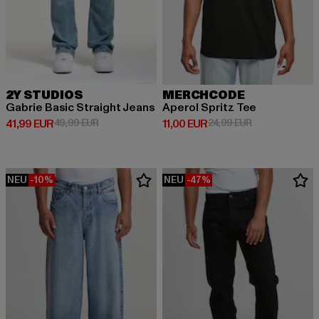
2Y STUDIOS
MERCHCODE
Gabrie Basic Straight Jeans
Aperol Spritz Tee
Derzeitiger Preis: 41,99 EUR
Aktionspreis: 49,99 EUR
Derzeitiger Preis: 11,00 EUR
Aktionspreis: 2
41,99 EUR
49,99 EUR
11,00 EUR
24,99 EUR
NEU
-10%
NEU
-47%