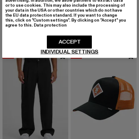
advertising. In addition, we allow partners to extract data
or to use cookies. This may also include the processing of
your data in the USA or other countries which do not have
MERCHCODE
the EU data protection standard. If you want to change
Love In The Air Heavy Oversize
2Y STUDIOS
this, click on "Custom settings". By clicking on "Accept" you
Derzeitiger Preis: 26,99 EUR
Aktionspreis: 29,99 EUR
26,99 EUR
29,99 EUR
Eren Basic Wide Baggy
agree to this.
Data protection
Derzeitiger Preis: 42,99 EUR
Aktionspreis:
42,99 EUR
49,99 EUR
ACCEPT
INDIVIDUAL SETTINGS
-10%
-13%