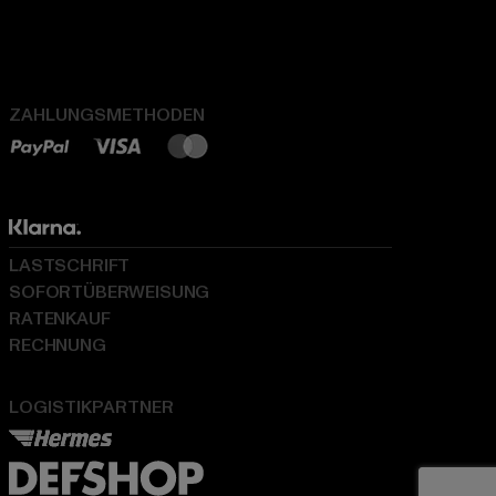
ZAHLUNGSMETHODEN
LASTSCHRIFT
SOFORTÜBERWEISUNG
RATENKAUF
RECHNUNG
LOGISTIKPARTNER