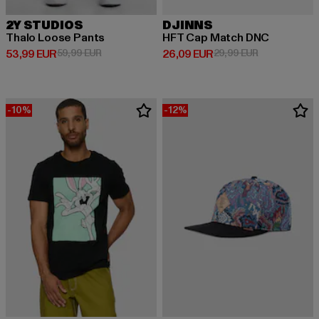
2Y STUDIOS
DJINNS
Thalo Loose Pants
HFT Cap Match DNC
Derzeitiger Preis: 53,99 EUR
Aktionspreis: 59,99 EUR
Derzeitiger Preis: 26,09 EUR
Aktionspreis:
53,99 EUR
59,99 EUR
26,09 EUR
29,99 EUR
-10%
-12%