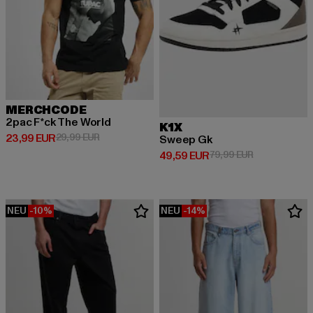
MERCHCODE
2pac F*ck The World
K1X
Derzeitiger Preis: 23,99 EUR
Aktionspreis: 29,99 EUR
23,99 EUR
29,99 EUR
Sweep Gk
Derzeitiger Preis: 49,59 EUR
Aktionspreis:
49,59 EUR
79,99 EUR
NEU
-10%
NEU
-14%