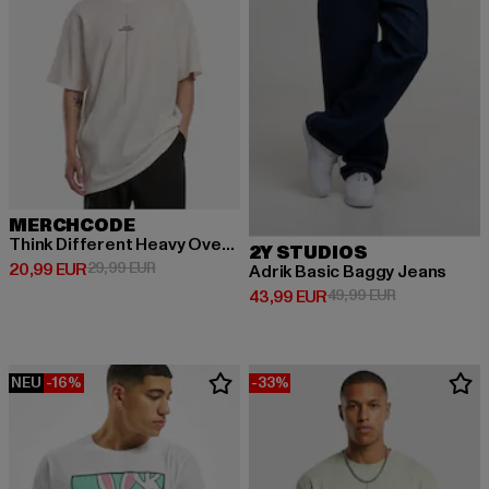
MERCHCODE
Think Different Heavy Oversized Tee
2Y STUDIOS
Derzeitiger Preis: 20,99 EUR
Aktionspreis: 29,99 EUR
20,99 EUR
29,99 EUR
Adrik Basic Baggy Jeans
Derzeitiger Preis: 43,99 EUR
Aktionspreis:
43,99 EUR
49,99 EUR
NEU
-16%
-33%