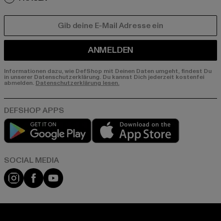
E-MAIL
ANMELDEN
Informationen dazu, wie DefShop mit Deinen Daten umgeht, findest Du
in unserer Datenschutzerklärung. Du kannst Dich jederzeit kostenfei
abmelden.
Datenschutzerklärung lesen.
Play market
App store
Instagram
Facebook
YouTube