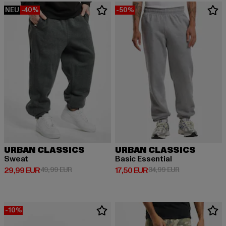
NEU
-40%
-50%
URBAN CLASSICS
URBAN CLASSICS
Sweat
Basic Essential
Derzeitiger Preis: 29,99 EUR
Aktionspreis: 49,99 EUR
Derzeitiger Preis: 17,50 EUR
Aktionspreis: 
29,99 EUR
49,99 EUR
17,50 EUR
34,99 EUR
-10%