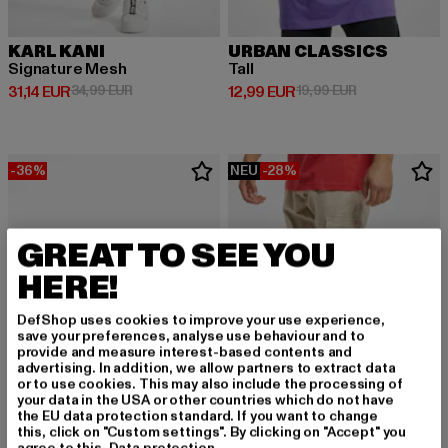
KARL KANI
URBAN CLASSICS
Signature Mesh
Tall
Derzeitiger Preis: 31,14 EUR
Aktionspreis: 34,99 EUR
Derzeitiger Preis: 12,99 EUR
Aktionspreis: 
31,14 EUR
34,99 EUR
12,99 EUR
19,99 EUR
-36%
NEU
-28%
GREAT TO SEE YOU
HERE!
DefShop uses cookies to improve your use experience,
save your preferences, analyse use behaviour and to
provide and measure interest-based contents and
advertising. In addition, we allow partners to extract data
or to use cookies. This may also include the processing of
your data in the USA or other countries which do not have
the EU data protection standard. If you want to change
this, click on "Custom settings". By clicking on "Accept" you
agree to this.
Data protection