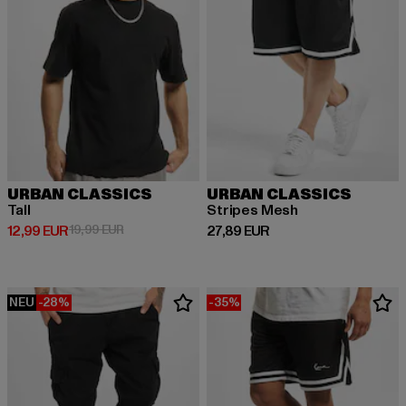
URBAN CLASSICS
URBAN CLASSICS
Tall
Stripes Mesh
Derzeitiger Preis: 12,99 EUR
Aktionspreis: 19,99 EUR
Derzeitiger Preis: 27,89 EUR
12,99 EUR
19,99 EUR
27,89 EUR
NEU
-28%
-35%