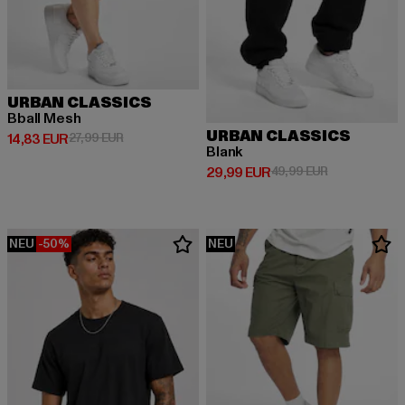
URBAN CLASSICS
Bball Mesh
URBAN CLASSICS
Derzeitiger Preis: 14,83 EUR
Aktionspreis: 27,99 EUR
14,83 EUR
27,99 EUR
Blank
Derzeitiger Preis: 29,99 EUR
Aktionspreis:
29,99 EUR
49,99 EUR
NEU
-50%
NEU