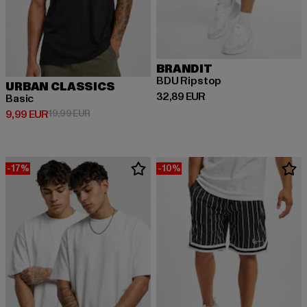
BRANDIT
BDU Ripstop
URBAN CLASSICS
Derzeitiger Preis: 32,89 EUR
32,89 EUR
Basic
Derzeitiger Preis: 9,99 EUR
Aktionspreis: 19,99 EUR
9,99 EUR
19,99 EUR
-17%
-10%