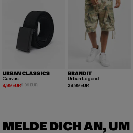
URBAN CLASSICS
BRANDIT
Canvas
Urban Legend
Derzeitiger Preis: 8,99 EUR
Aktionspreis: 9,99 EUR
Derzeitiger Preis: 39,99 EUR
8,99 EUR
9,99 EUR
39,99 EUR
MELDE DICH AN, UM