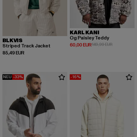
KARL KANI
Og Paisley Teddy
BLKVIS
Derzeitiger Preis: 60,00 EUR
Aktionspreis
60,00 EUR
149,99 EUR
Striped Track Jacket
Derzeitiger Preis: 85,49 EUR
85,49 EUR
NEU
-33%
-16%