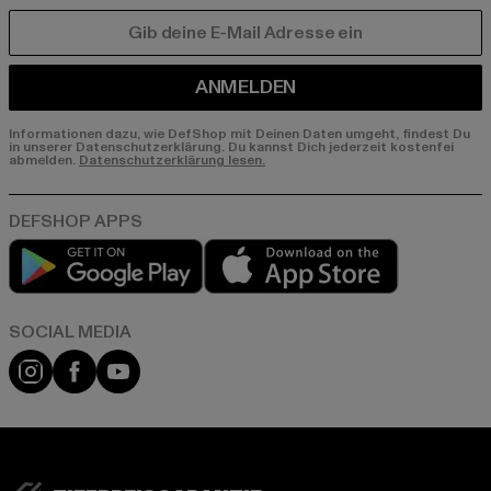
E-MAIL
ANMELDEN
Informationen dazu, wie DefShop mit Deinen Daten umgeht, findest Du
in unserer Datenschutzerklärung. Du kannst Dich jederzeit kostenfei
abmelden.
Datenschutzerklärung lesen.
Play market
App store
Instagram
Facebook
YouTube