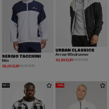
URBAN CLASSICS
Arrow Windrunner
SERGIO TACCHINI
Derzeitiger Preis: 43,99 EUR
Aktionspreis:
43,99 EUR
54,99 EUR
Nilo
Derzeitiger Preis: 38,00 EUR
Aktionspreis: 94,99 EUR
38,00 EUR
94,99 EUR
NEU
-14%