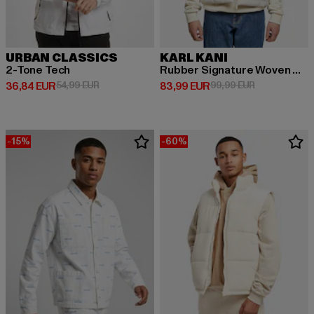
URBAN CLASSICS
KARL KANI
2-Tone Tech
Rubber Signature Woven Puffer
Derzeitiger Preis: 36,84 EUR
Aktionspreis: 54,99 EUR
Derzeitiger Preis: 83,99 EUR
Aktionspreis:
36,84 EUR
54,99 EUR
83,99 EUR
99,99 EUR
-15%
-60%