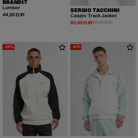
BRANDIT
Lumber
SERGIO TACCHINI
Derzeitiger Preis: 44,99 EUR
44,99 EUR
Caspio Track Jacket
Derzeitiger Preis: 80,99 EUR
Aktionspreis:
80,99 EUR
89,99 EUR
-28%
-41%