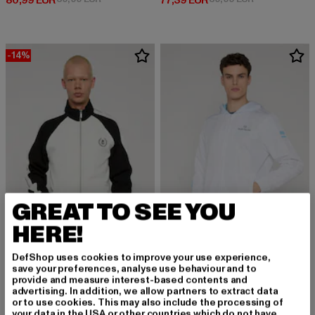
80,99 EUR
77,39 EUR
-14%
GREAT TO SEE YOU
HERE!
DefShop uses cookies to improve your use experience,
save your preferences, analyse use behaviour and to
UNFAIR ATHLETICS
SERGIO TACCHINI
provide and measure interest-based contents and
LOTC
Riccia PL Track Jacket
advertising. In addition, we allow partners to extract data
Derzeitiger Preis: 77,39 EUR
Aktionspreis: 89,99 EUR
Derzeitiger Preis: 67,99 EUR
77,39 EUR
89,99 EUR
67,99 EUR
or to use cookies. This may also include the processing of
your data in the USA or other countries which do not have