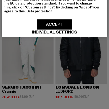
the EU data protection standard. If you want to change
this, click on "Custom settings". By clicking on "Accept" you
agree to this.
Data protection
-10%
-15%
ACCEPT
INDIVIDUAL SETTINGS
SERGIO TACCHINI
LONSDALE LONDON
Crannie
LUDFORD
Derzeitiger Preis: 76,49 EUR
Aktionspreis: 84,99 EUR
Derzeitiger Preis: 101,99 EUR
Aktionspreis:
76,49 EUR
84,99 EUR
101,99 EUR
119,99 EUR