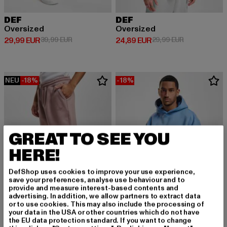
DEF
DEF
Oversized
Oversized
Derzeitiger Preis: 29,99 EUR
Aktionspreis: 39,99 EUR
Derzeitiger Preis: 24,89 EUR
Aktionspreis:
29,99 EUR
39,99 EUR
24,89 EUR
29,99 EUR
NEU
-18%
-18%
GREAT TO SEE YOU
HERE!
DefShop uses cookies to improve your use experience,
save your preferences, analyse use behaviour and to
provide and measure interest-based contents and
advertising. In addition, we allow partners to extract data
or to use cookies. This may also include the processing of
your data in the USA or other countries which do not have
the EU data protection standard. If you want to change
DEF
DEF