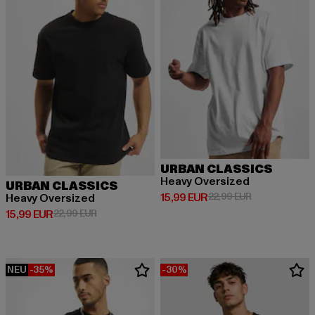
URBAN CLASSICS
Heavy Oversized
URBAN CLASSICS
Derzeitiger Preis: 15,99 EUR
Aktionspreis: 
15,99 EUR
22,99 EUR
Heavy Oversized
Derzeitiger Preis: 15,99 EUR
Aktionspreis: 22,99 EUR
15,99 EUR
22,99 EUR
NEU
-35%
-30%