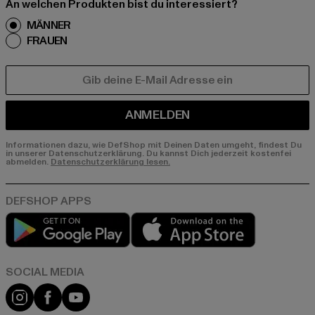
An welchen Produkten bist du interessiert?
MÄNNER
FRAUEN
E-MAIL
ANMELDEN
Informationen dazu, wie DefShop mit Deinen Daten umgeht, findest Du
in unserer Datenschutzerklärung. Du kannst Dich jederzeit kostenfei
abmelden.
Datenschutzerklärung lesen.
Play market
App store
Instagram
Facebook
YouTube