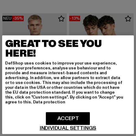
NEU
-35%
-13%
GREAT TO SEE YOU
HERE!
DefShop uses cookies to improve your use experience,
save your preferences, analyse use behaviour and to
provide and measure interest-based contents and
advertising. In addition, we allow partners to extract data
or to use cookies. This may also include the processing of
your data in the USA or other countries which do not have
the EU data protection standard. If you want to change
this, click on "Custom settings". By clicking on "Accept" you
agree to this.
Data protection
URBAN CLASSICS
URBAN CLASSICS
Tall
Tall 2-Pack
ACCEPT
Derzeitiger Preis: 12,99 EUR
Aktionspreis: 19,99 EUR
Derzeitiger Preis: 20,00 EUR
Aktionspreis:
12,99 EUR
19,99 EUR
20,00 EUR
22,99 EUR
INDIVIDUAL SETTINGS