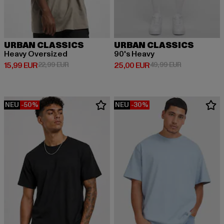
URBAN CLASSICS
URBAN CLASSICS
Heavy Oversized
90's Heavy
Derzeitiger Preis: 15,99 EUR
Aktionspreis: 22,99 EUR
Derzeitiger Preis: 25,00 EUR
Aktionspreis:
15,99 EUR
22,99 EUR
25,00 EUR
49,99 EUR
NEU
-50%
NEU
-30%