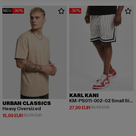
NEU
-30%
-30%
KARL KANI
KM-PS011-002-02 Small Signature Pinstripe Mesh Shorts
URBAN CLASSICS
Derzeitiger Preis: 27,99 EUR
Aktionspreis:
27,99 EUR
39,99 EUR
Heavy Oversized
Derzeitiger Preis: 15,99 EUR
Aktionspreis: 22,99 EUR
15,99 EUR
22,99 EUR