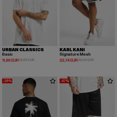
URBAN CLASSICS
KARL KANI
Basic
Signature Mesh
Derzeitiger Preis: 11,99 EUR
Aktionspreis: 14,99 EUR
Derzeitiger Preis: 22,74 EUR
Aktionspreis: 
11,99 EUR
14,99 EUR
22,74 EUR
34,99 EUR
-28%
-47%