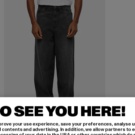
O SEE YOU HERE!
rove your use experience, save your preferences, analyse u
URBAN CLASSICS
ontents and advertising. In addition, we allow partners to e
Heavy Ounce
ocessing of your data in the USA or other countries which do 