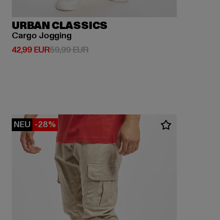
URBAN CLASSICS
Cargo Jogging
Derzeitiger Preis: 42,99 EUR
Aktionspreis: 59,99 EUR
42,99 EUR
59,99 EUR
NEU
-28%