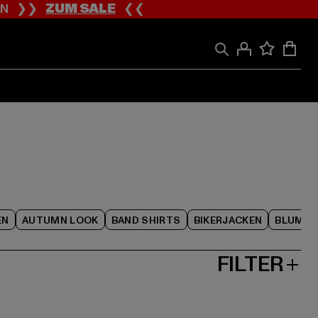
ION ❯❯
ZUM SALE
❮❮
EN
AUTUMN LOOK
BAND SHIRTS
BIKERJACKEN
BLUME
FILTER