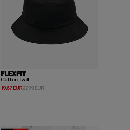
FLEXFIT
Cotton Twill
Derzeitiger Preis: 19,87 EUR
Aktionspreis: 27,99 EUR
19,87 EUR
27,99 EUR