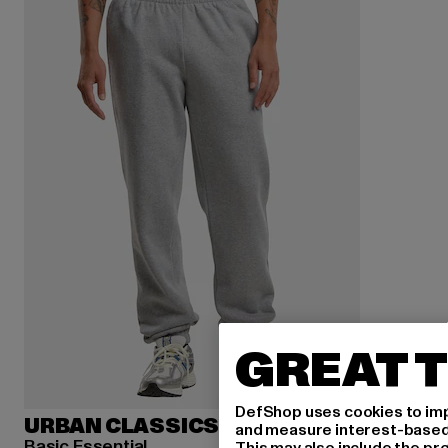
GREAT T
DefShop uses cookies to imp
URBAN CLASSICS
and measure interest-based c
Basic Essential
This may also include the pr