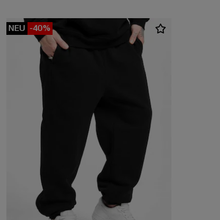
NEU
-40%