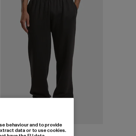
se behaviour and to provide
URBAN CLASSICS
xtract data or to use cookies.
Basic Essential
not have the EU data