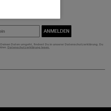
 du interessiert?
ANMELDEN
Deinen Daten umgeht, findest Du in unserer Datenschutzerklärung. Du
lden.
Datenschutzerklärung lesen.