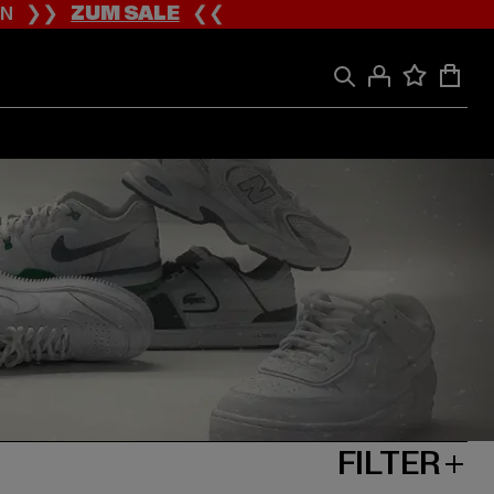
ION ❯❯
ZUM SALE
❮❮
FILTER