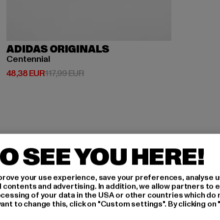
ADIDAS ORIGINALS
Centennial
Derzeitiger Preis: 48,38 EUR
Aktionspreis: 117,99 EUR
48,38 EUR
117,99 EUR
O SEE YOU HERE!
H AN,
rove your use experience, save your preferences, analyse u
ontents and advertising. In addition, we allow partners to e
ocessing of your data in the USA or other countries which do 
ant to change this, click on "Custom settings". By clicking on 