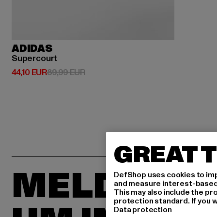
ADIDAS
Supercourt
Derzeitiger Preis: 44,10 EUR
Aktionspreis: 89,99 EUR
44,10 EUR
89,99 EUR
GREAT T
MELDE DIC
DefShop uses cookies to imp
and measure interest-based c
This may also include the pr
protection standard. If you w
Data protection