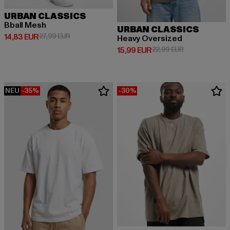
URBAN CLASSICS
Bball Mesh
URBAN CLASSICS
Derzeitiger Preis: 14,83 EUR
Aktionspreis: 27,99 EUR
14,83 EUR
27,99 EUR
Heavy Oversized
Derzeitiger Preis: 15,99 EUR
Aktionspreis: 
15,99 EUR
22,99 EUR
NEU
-35%
-30%