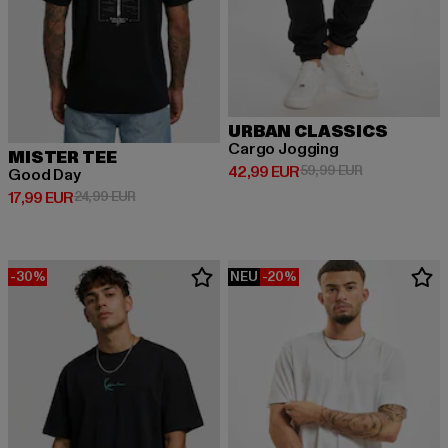
URBAN CLASSICS
Cargo Jogging
MISTER TEE
Derzeitiger Preis: 42,99 EUR
Aktionspreis:
42,99 EUR
59,99 EUR
Good Day
Derzeitiger Preis: 17,99 EUR
Aktionspreis: 24,99 EUR
17,99 EUR
24,99 EUR
-30%
NEU
-20%