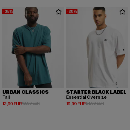
-35%
-20%
URBAN CLASSICS
STARTER BLACK LABEL
Tall
Essential Oversize
Derzeitiger Preis: 12,99 EUR
Aktionspreis: 19,99 EUR
Derzeitiger Preis: 19,99 EUR
Aktionspreis: 
12,99 EUR
19,99 EUR
19,99 EUR
24,99 EUR