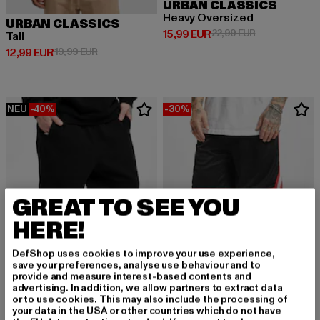
URBAN CLASSICS
Heavy Oversized
URBAN CLASSICS
Derzeitiger Preis: 15,99 EUR
Aktionspreis: 
15,99 EUR
22,99 EUR
Tall
Derzeitiger Preis: 12,99 EUR
Aktionspreis: 19,99 EUR
12,99 EUR
19,99 EUR
NEU
-40%
-30%
GREAT TO SEE YOU
HERE!
DefShop uses cookies to improve your use experience,
save your preferences, analyse use behaviour and to
provide and measure interest-based contents and
advertising. In addition, we allow partners to extract data
or to use cookies. This may also include the processing of
URBAN CLASSICS
your data in the USA or other countries which do not have