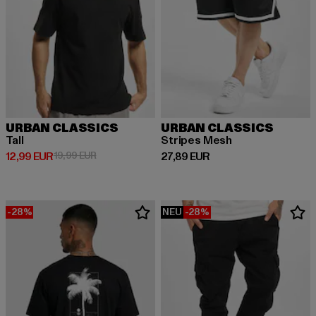
URBAN CLASSICS
URBAN CLASSICS
Tall
Stripes Mesh
Derzeitiger Preis: 12,99 EUR
Aktionspreis: 19,99 EUR
Derzeitiger Preis: 27,89 EUR
12,99 EUR
19,99 EUR
27,89 EUR
-28%
NEU
-28%