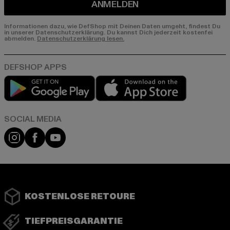
ANMELDEN
Informationen dazu, wie DefShop mit Deinen Daten umgeht, findest Du
in unserer Datenschutzerklärung. Du kannst Dich jederzeit kostenfei
abmelden.
Datenschutzerklärung lesen.
Play market
App store
Instagram
Facebook
YouTube
KOSTENLOSE RETOURE
TIEFPREISGARANTIE